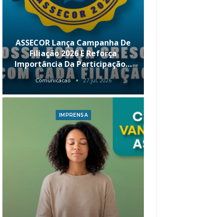
ASSECOR Lança Campanha De
É Hoje! Par
Filiação 2026 E Reforça
Da ASSECOR 
Importância Da Participação…
Renda 
Comunicacao
27 jul, 2026
Comunica
IMPRENSA
I