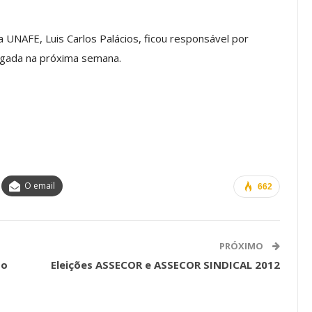
a Reunião
nal De
Categoria Unida Em Torno Dos
 UNAFE, Luis Carlos Palácios, ficou responsável por
anente E
Valores Fundantes Da Ação
lgada na próxima semana.
…
Sindical
jun, 2026
Comunicacao
29 jul, 2026
IMPRENSA
O email
662
PRÓXIMO
to
Eleições ASSECOR e ASSECOR SINDICAL 2012
Mais De Mil Procedimentos
Realizados No Primeiro