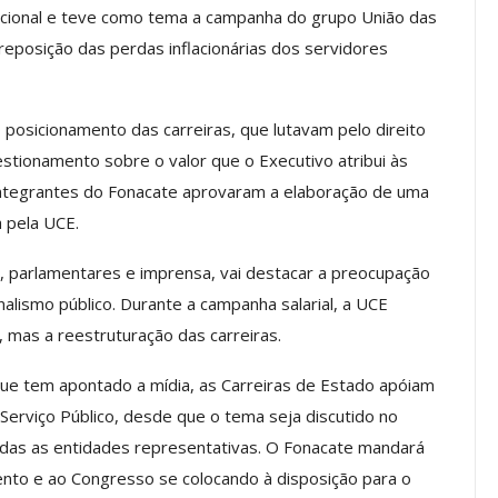
Nacional e teve como tema a campanha do grupo União das
reposição das perdas inflacionárias dos servidores
os ASSECOR
Presidente Da ASSECOR
Escolas De
Participa De Debate Sobre A
 posicionamento das carreiras, que lutavam pelo direito
ndições…
Unificação Das Carreiras Do…
uestionamento sobre o valor que o Executivo atribui às
jun, 2026
Comunicacao
5 ago, 2026
 integrantes do Fonacate aprovaram a elaboração de uma
 pela UCE.
IMPRENSA
, parlamentares e imprensa, vai destacar a preocupação
lismo público. Durante a campanha salarial, a UCE
 mas a reestruturação das carreiras.
que tem apontado a mídia, as Carreiras de Estado apóiam
erviço Público, desde que o tema seja discutido no
odas as entidades representativas. O Fonacate mandará
mento e ao Congresso se colocando à disposição para o