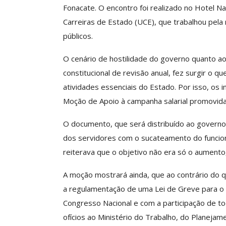
Fonacate. O encontro foi realizado no Hotel 
Carreiras de Estado (UCE), que trabalhou pela 
públicos.
Clube De Benefíci
Reúne Dezenas De 
O cenário de hostilidade do governo quanto ao
Idiomas Com Co
constitucional de revisão anual, fez surgir o q
Comunicacao
29 
atividades essenciais do Estado. Por isso, os
Moção de Apoio à campanha salarial promovida
IMPRENSA
O documento, que será distribuído ao governo
dos servidores com o sucateamento do funciona
reiterava que o objetivo não era só o aumento,
A moção mostrará ainda, que ao contrário do 
a regulamentação de uma Lei de Greve para o S
Congresso Nacional e com a participação de t
ofícios ao Ministério do Trabalho, do Planeja