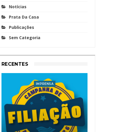
Notícias
Prata Da Casa
Publicações
Sem Categoria
RECENTES
IMPRENSA
I