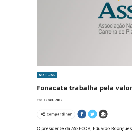
NOTÍCIAS
IMPRENSA
Fonacate trabalha pela valor
em
12 set, 2012
Compartilhar
O presidente da ASSECOR, Eduardo Rodrigues, p