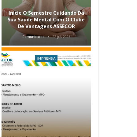
Inicie O Semestre Cuidando Da
ASSECOR Apr
Sua Saúde Mental Com O Clube
Carreira Ao
De Vantagens ASSECOR
Comunicacao
22 jul, 2026
Comunica
IMPRENSA
I
Atualização