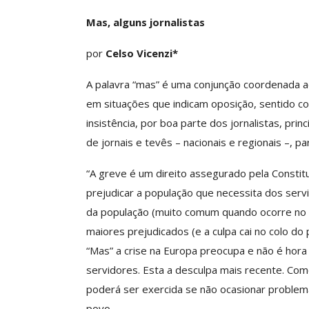
Mas, alguns jornalistas
por
Celso Vicenzi*
Clube De Benefíci
Reúne Dezenas De 
A palavra “mas” é uma conjunção coordenada adv
Idiomas Com Co
em situações que indicam oposição, sentido 
Comunicacao
29 
insistência, por boa parte dos jornalistas, pri
de jornais e tevês – nacionais e regionais –, pa
IMPRENSA
“A greve é um direito assegurado pela Constitu
prejudicar a população que necessita dos serviç
da população (muito comum quando ocorre no tr
maiores prejudicados (e a culpa cai no colo do
“Mas” a crise na Europa preocupa e não é hora 
servidores. Esta a desculpa mais recente. Como
poderá ser exercida se não ocasionar problema
povo.