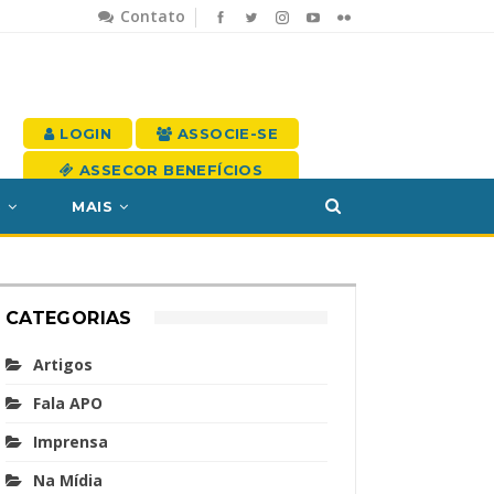
Contato
LOGIN
ASSOCIE-SE
ASSECOR BENEFÍCIOS
S
MAIS
CATEGORIAS
Artigos
Fala APO
Imprensa
Na Mídia