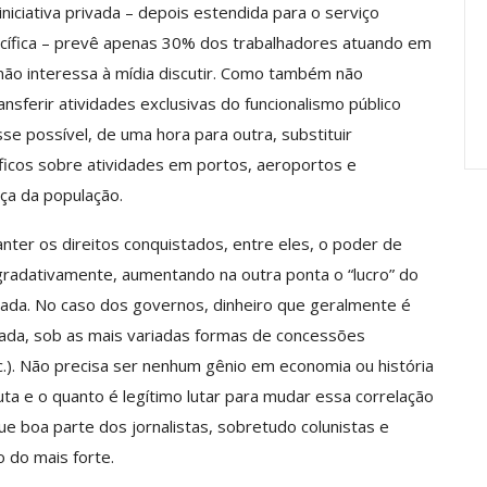
niciativa privada – depois estendida para o serviço
Carreira Em
Semestre Mostram A
Importância…
ecífica – prevê apenas 30% dos trabalhadores atuando em
e não interessa à mídia discutir. Como também não
jun, 2026
Comunicacao
28 jul, 2026
ansferir atividades exclusivas do funcionalismo público
se possível, de uma hora para outra, substituir
ficos sobre atividades em portos, aeroportos e
ça da população.
nter os direitos conquistados, entre eles, o poder de
 gradativamente, aumentando na outra ponta o “lucro” do
ivada. No caso dos governos, dinheiro que geralmente é
rivada, sob as mais variadas formas de concessões
c.). Não precisa ser nenhum gênio em economia ou história
uta e o quanto é legítimo lutar para mudar essa correlação
ue boa parte dos jornalistas, sobretudo colunistas e
 do mais forte.