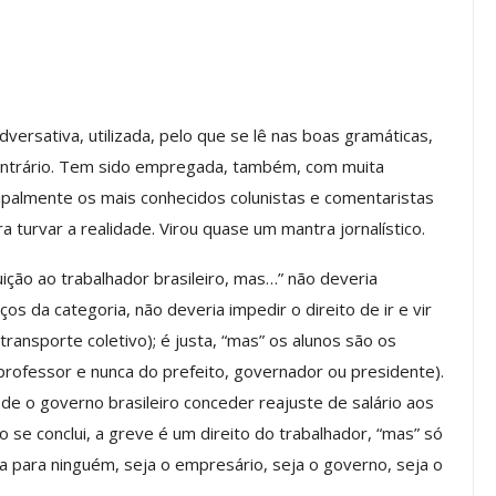
os ASSECOR
Presidente Da ASSECOR
Escolas De
Participa De Debate Sobre A
ersativa, utilizada, pelo que se lê nas boas gramáticas,
ndições…
Unificação Das Carreiras Do…
contrário. Tem sido empregada, também, com muita
jun, 2026
Comunicacao
5 ago, 2026
ncipalmente os mais conhecidos colunistas e comentaristas
ra turvar a realidade. Virou quase um mantra jornalístico.
IMPRENSA
ição ao trabalhador brasileiro, mas…” não deveria
os da categoria, não deveria impedir o direito de ir e vir
ansporte coletivo); é justa, “mas” os alunos são os
 professor e nunca do prefeito, governador ou presidente).
de o governo brasileiro conceder reajuste de salário aos
 se conclui, a greve é um direito do trabalhador, “mas” só
 para ninguém, seja o empresário, seja o governo, seja o