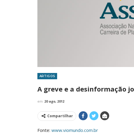
ARTIGOS
IMPRENSA
A greve e a desinformação jor
em
20 ago, 2012
Compartilhar
Fonte:
www.viomundo.com.br