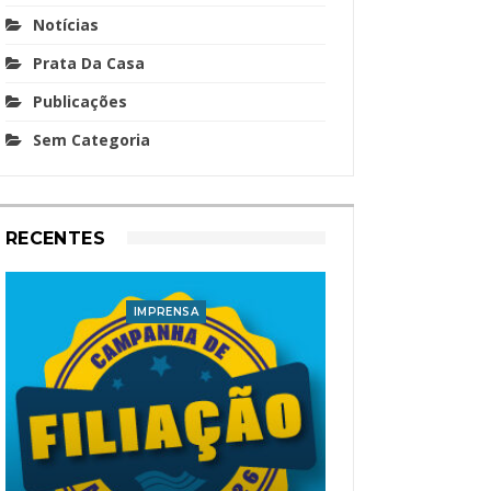
Notícias
Prata Da Casa
Publicações
Sem Categoria
RECENTES
IMPRENSA
I