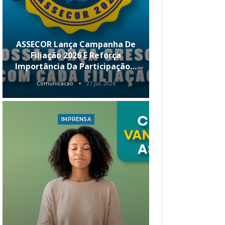
ASSECOR Lança Campanha De
É Hoje! Par
Filiação 2026 E Reforça
Da ASSECOR 
Importância Da Participação…
Renda 
Comunicacao
27 jul, 2026
Comunica
IMPRENSA
I