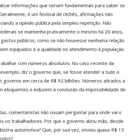
alizar informações que seriam fundamentais para saber se
Geralmente, é um festival de clichês, afirmações não
iando a opinião pública pela simples repetição. Não
 federais se mantenha praticamente o mesmo há 20 anos,
s gastos públicos, como se não houvesse nenhuma relação
 bem equipados e a qualidade no atendimento à população.
trabalhar com números absolutos. No caso recente da
m exemplo, diz o governo que, se fosse atender a tudo o
do governo em cerca de R$ 92 bilhões. Números atirados a
 eloquentes e induzem à conclusão da impossibilidade de
stas, comentaristas não ousam perguntar para onde vai o
os os trabalhadores. Por que o governo abriu mão, desde
dústria automotiva? Que, por sua vez, enviou quase R$ 15
dendos?