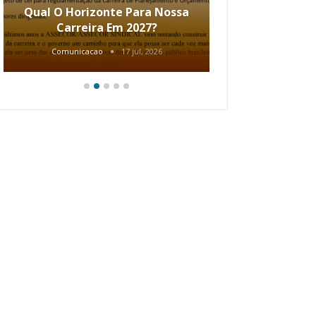
Qual O Horizonte Para Nossa
Coletiv
Carreira Em 2027?
80.2002.
Comunicacao
17 jul, 2026
Comunic