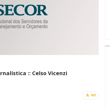
IMPRENSA
nalística :: Celso Vicenzi
582