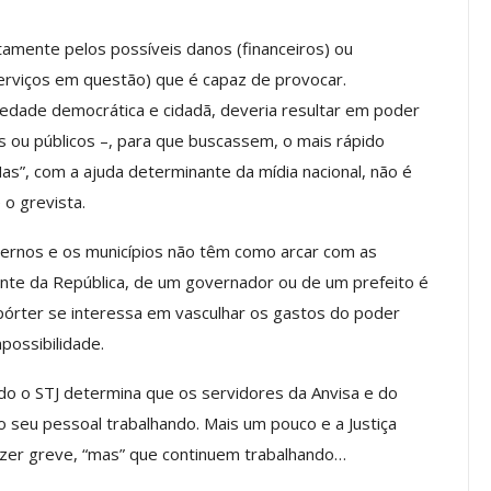
a Reunião
nal De
Categoria Unida Em Torno Dos
amente pelos possíveis danos (financeiros) ou
anente E
Valores Fundantes Da Ação
erviços em questão) que é capaz de provocar.
…
Sindical
iedade democrática e cidadã, deveria resultar em poder
jun, 2026
Comunicacao
29 jul, 2026
ou públicos –, para que buscassem, o mais rápido
as”, com a ajuda determinante da mídia nacional, não é
o grevista.
IMPRENSA
vernos e os municípios não têm como arcar com as
nte da República, de um governador ou de um prefeito é
pórter se interessa em vasculhar os gastos do poder
possibilidade.
o o STJ determina que os servidores da Anvisa e do
 seu pessoal trabalhando. Mais um pouco e a Justiça
azer greve, “mas” que continuem trabalhando…
Mais De Mil Procedimentos
Realizados No Primeiro