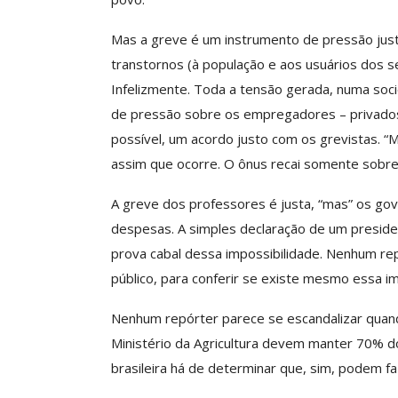
ASSECOR Acompanh
Da Mesa Nacio
Mas a greve é um instrumento de pressão just
Negociação Perm
transtornos (à população e aos usuários dos s
Reforça
Infelizmente. Toda a tensão gerada, numa soc
Comunicacao
26 
de pressão sobre os empregadores – privados 
possível, um acordo justo com os grevistas. “M
assim que ocorre. O ônus recai somente sobre 
IMPRENSA
A greve dos professores é justa, “mas” os go
despesas. A simples declaração de um preside
prova cabal dessa impossibilidade. Nenhum re
público, para conferir se existe mesmo essa im
Nenhum repórter parece se escandalizar quand
Ministério da Agricultura devem manter 70% do
brasileira há de determinar que, sim, podem f