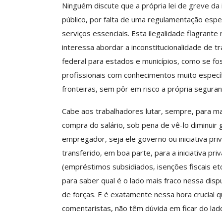
Ninguém discute que a própria lei de greve da i
O Futuro Da Nossa 
Debate
público, por falta de uma regulamentação esp
serviços essenciais. Esta ilegalidade flagrant
Comunicacao
23 
interessa abordar a inconstitucionalidade de tr
federal para estados e municípios, como se fos
profissionais com conhecimentos muito especí
fronteiras, sem pôr em risco a própria seguran
Cabe aos trabalhadores lutar, sempre, para ma
compra do salário, sob pena de vê-lo diminuir
empregador, seja ele governo ou iniciativa pr
transferido, em boa parte, para a iniciativa p
(empréstimos subsidiados, isenções fiscais et
para saber qual é o lado mais fraco nessa disp
de forças. E é exatamente nessa hora crucial q
comentaristas, não têm dúvida em ficar do lado