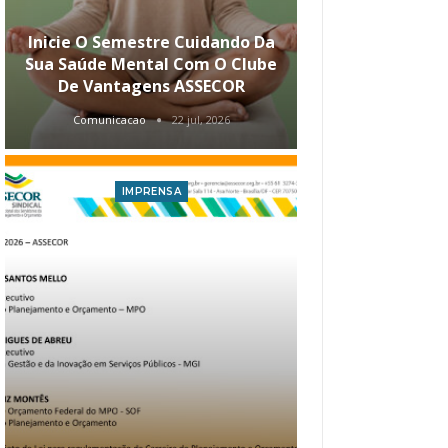
Inicie O Semestre Cuidando Da
ASSECOR Apr
Sua Saúde Mental Com O Clube
Carreira Ao
De Vantagens ASSECOR
Comunicacao
22 jul, 2026
Comunica
IMPRENSA
I
Atualização