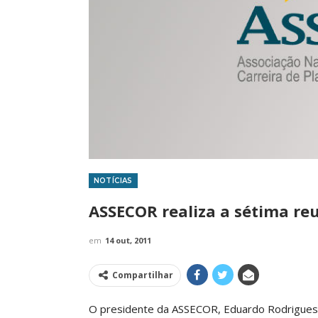
NOTÍCIAS
IMPRENSA
ASSECOR realiza a sétima reu
em
14 out, 2011
Compartilhar
O presidente da ASSECOR, Eduardo Rodrigues da