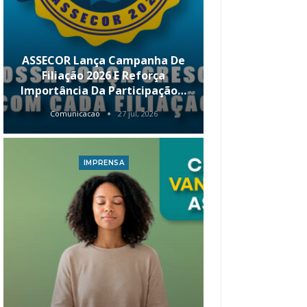
ASSECOR Lança Campanha De
É Hoje! Par
Filiação 2026 E Reforça
Da ASSECOR 
Importância Da Participação…
Renda 
Comunicacao
27 jul, 2026
Comunica
IMPRENSA
I