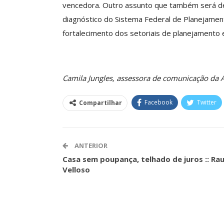
vencedora. Outro assunto que também será dec
ASSECOR Acompanh
diagnóstico do Sistema Federal de Planejamen
Da Mesa Nacio
Negociação Perm
fortalecimento dos setoriais de planejamento
Reforça
Comunicacao
26 
Camila Jungles, assessora de comunicação da
IMPRENSA
Facebook
Twitter
Compartilhar
ANTERIOR
Casa sem poupança, telhado de juros :: Rau
Velloso