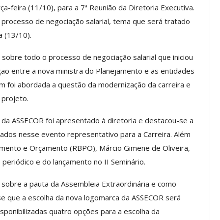
a-feira (11/10), para a 7ª Reunião da Diretoria Executiva.
 processo de negociação salarial, tema que será tratado
a (13/10).
os ASSECOR
Presidente Da ASSECOR
Escolas De
Participa De Debate Sobre A
obre todo o processo de negociação salarial que iniciou
ndições…
Unificação Das Carreiras Do…
ução entre a nova ministra do Planejamento e as entidades
jun, 2026
Comunicacao
5 ago, 2026
m foi abordada a questão da modernização da carreira e
 projeto.
IMPRENSA
 da ASSECOR foi apresentado à diretoria e destacou-se a
iados nesse evento representativo para a Carreira. Além
ejamento e Orçamento (RBPO), Márcio Gimene de Oliveira,
periódico e do lançamento no II Seminário.
s sobre a pauta da Assembleia Extraordinária e como
se que a escolha da nova logomarca da ASSECOR será
sponibilizadas quatro opções para a escolha da