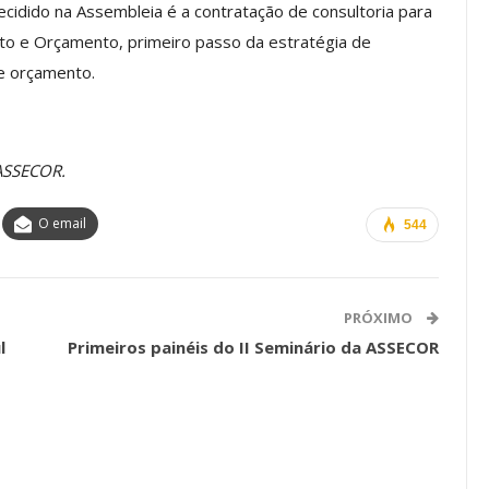
idido na Assembleia é a contratação de consultoria para
a Reunião
to e Orçamento, primeiro passo da estratégia de
nal De
Categoria Unida Em Torno Dos
anente E
Valores Fundantes Da Ação
 e orçamento.
…
Sindical
jun, 2026
Comunicacao
29 jul, 2026
 ASSECOR.
IMPRENSA
O email
544
PRÓXIMO
l
Primeiros painéis do II Seminário da ASSECOR
Mais De Mil Procedimentos
Realizados No Primeiro