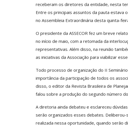
receberam os diretores da entidade, nesta terç
Entre os principais assuntos da pauta estava o
no Assembleia Extraordinária desta quinta-feir
Clube De Benefíci
Reúne Dezenas De 
O presidente da ASSECOR fez um breve relato s
Idiomas Com Co
no início de maio, com a retomada da interloc
Comunicacao
29 
representativas. Além disso, na reunião també
as iniciativas da Associação para viabilizar esse
IMPRENSA
Todo processo de organização do II Seminário
importância da participação de todos os assoc
disso, o editor da Revista Brasileira de Plan
falou sobre a produção do segundo número do 
A diretoria ainda debateu e esclareceu dúvida
serão organizados esses debates. Deliberou-
realizada nessa oportunidade, quando serão di