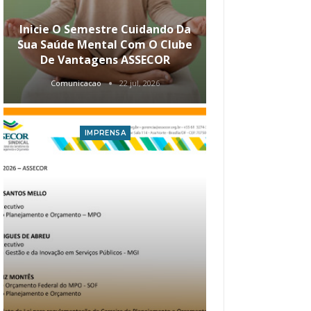
Inicie O Semestre Cuidando Da
ASSECOR Apr
Sua Saúde Mental Com O Clube
Carreira Ao
De Vantagens ASSECOR
Comunicacao
22 jul, 2026
Comunica
IMPRENSA
I
Atualização