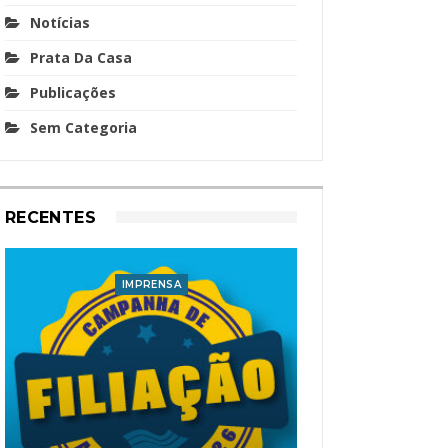
Notícias
Prata Da Casa
Publicações
Sem Categoria
RECENTES
IMPRENSA
I