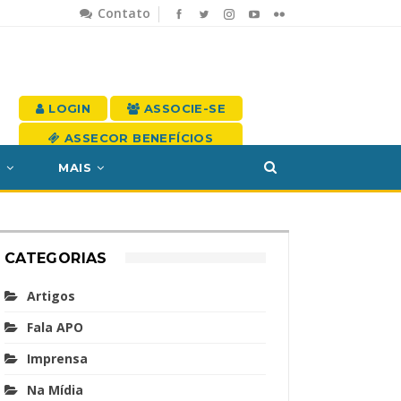
Contato
LOGIN
ASSOCIE-SE
ASSECOR BENEFÍCIOS
S
MAIS
CATEGORIAS
Artigos
Fala APO
Imprensa
Na Mídia