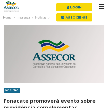
LOGIN
Home
Imprensa
Notícias
ASSOCIE-SE
NOTÍCIAS
Fonacate promoverá evento sobre
previdência complementar