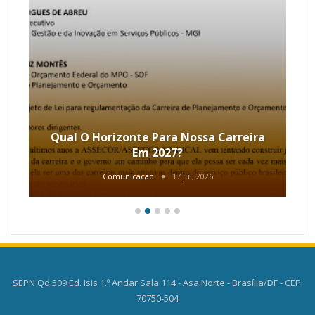
Qual O Horizonte Para Nossa Carreira
Em 2027?
Comunicacao
17 jul, 2026
SEPN Qd.509 Ed. Isis 1.º Andar Sala 114 - Asa Norte - Brasília/DF - CEP.
70750-504