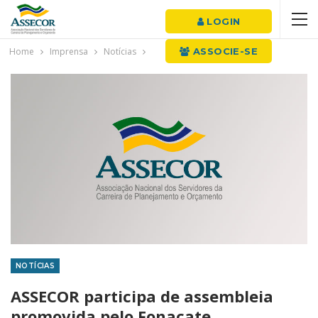
LOGIN
Home
Imprensa
Notícias
ASSOCIE-SE
NOTÍCIAS
ASSECOR participa de assembleia
promovida pelo Fonacate