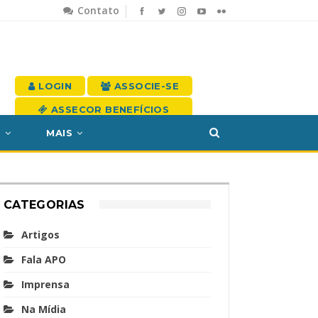
Contato
LOGIN
ASSOCIE-SE
ASSECOR BENEFÍCIOS
S
MAIS
CATEGORIAS
Artigos
Fala APO
Imprensa
Na Mídia