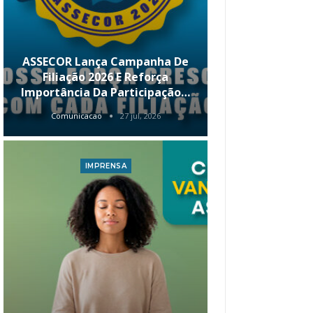
ASSECOR Lança Campanha De
É Hoje! Par
Filiação 2026 E Reforça
Da ASSECOR 
Importância Da Participação…
Renda 
Comunicacao
27 jul, 2026
Comunica
IMPRENSA
I