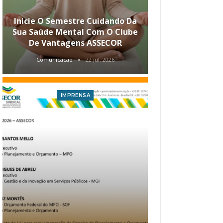
Inicie O Semestre Cuidando Da
ASSECOR Apr
Sua Saúde Mental Com O Clube
Carreira Ao
De Vantagens ASSECOR
Comunicacao
22 jul, 2026
Comunica
IMPRENSA
I
Atualização