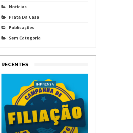
Notícias
Prata Da Casa
Publicações
Sem Categoria
RECENTES
IMPRENSA
I