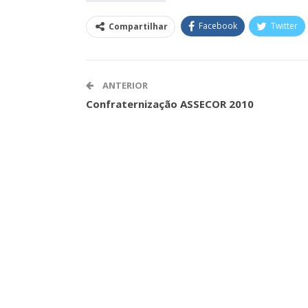
Facebook
Twitter
Compartilhar
Clube De Benefíci
Reúne Dezenas De 
ANTERIOR
Idiomas Com Co
Confraternização ASSECOR 2010
Comunicacao
29 
IMPRENSA