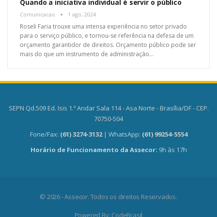
Quando a iniciativa individual é servir o público
Comunicacao
1 ago, 2024
Roseli Faria trouxe uma intensa experiência no setor privado
para o serviço público, e tornou-se referência na defesa de um
orçamento garantidor de direitos. Orçamento público pode ser
mais do que um instrumento de administração…
SEPN Qd.509 Ed. Isis 1.º Andar Sala 114 - Asa Norte - Brasília/DF - CEP.
70750-504
Fone/Fax:
(61) 3274-3132
| WhatsApp:
(61) 99254-5554
Horário de Funcionamento da Assecor:
9h às 17h
© 2026 - Assecor. Todos os direitos Reservados.
Powered By:
CodeBrasil