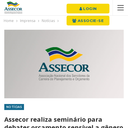
LOGIN
Home
Imprensa
Notícias
ASSOCIE-SE
NOTÍCIAS
Assecor realiza seminário para
debater orçamento sensível a gênero