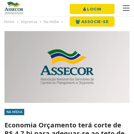
LOGIN
Home
Imprensa
Na mídia
ASSOCIE-SE
NA MÍDIA
Economia Orçamento terá corte de
R$ 4,7 bi para adequar-se ao teto de