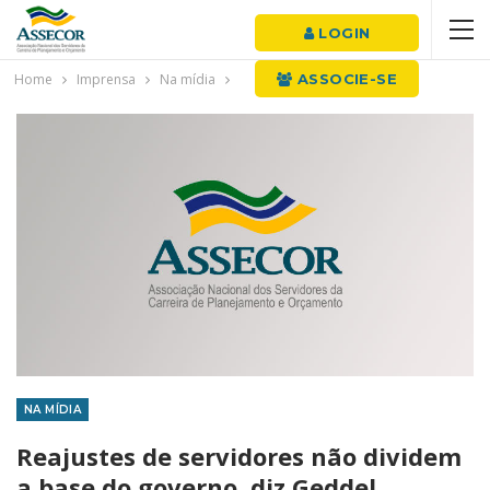
LOGIN
Home
Imprensa
Na mídia
ASSOCIE-SE
NA MÍDIA
Reajustes de servidores não dividem
a base do governo, diz Geddel