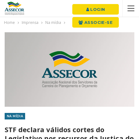
LOGIN
Home
Imprensa
Na mídia
ASSOCIE-SE
NA MÍDIA
STF declara válidos cortes do
Legislativo nos recursos da Justiça do