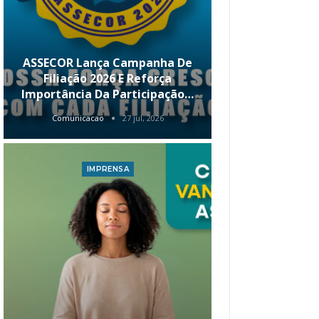
ASSECOR Lança Campanha De
É Hoje! Par
Filiação 2026 E Reforça
Da ASSECOR 
Importância Da Participação…
Renda 
Comunicacao
27 jul, 2026
Comunica
IMPRENSA
I