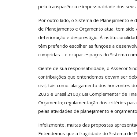
ASSECOR Acompanh
pela transparência e impessoalidade dos seus 
Da Mesa Nacio
Negociação Perm
Por outro lado, o Sistema de Planejamento e d
Reforça
de Planejamento e Orçamento atua, tem sido v
Comunicacao
26 
deterioração e desprestígio. À institucionalida
têm preferido escolher as funções a desenvol
cumpridas – e ocupar espaços do Sistema com 
IMPRENSA
Ciente de sua responsabilidade, o Assecor Sin
contribuições que entendemos devam ser debat
civil, tais como: alargamento dos horizontes d
2035 e Brasil 2100); Lei Complementar de Fin
Orçamento; regulamentação dos critérios para
pelas atividades de planejamento e orçamento
Infelizmente, muitas das propostas apresentad
Entendemos que a fragilidade do Sistema de 