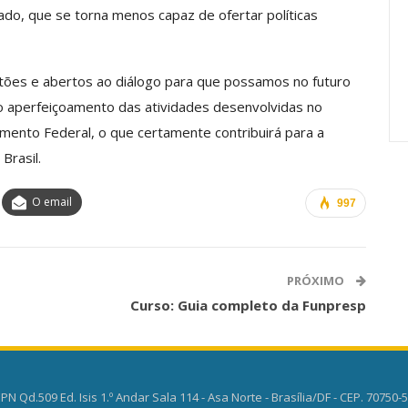
Carreira Em
Semestre Mostram A
ado, que se torna menos capaz de ofertar políticas
Importância…
jun, 2026
Comunicacao
28 jul, 2026
tões e abertos ao diálogo para que possamos no futuro
no aperfeiçoamento das atividades desenvolvidas no
ento Federal, o que certamente contribuirá para a
Brasil.
O email
997
PRÓXIMO
Curso: Guia completo da Funpresp
PN Qd.509 Ed. Isis 1.º Andar Sala 114 - Asa Norte - Brasília/DF - CEP. 70750-