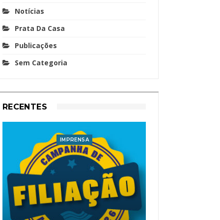
Notícias
Prata Da Casa
Publicações
Sem Categoria
RECENTES
IMPRENSA
I