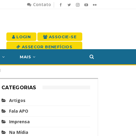
Contato
LOGIN
ASSOCIE-SE
ASSECOR BENEFÍCIOS
S
MAIS
l
CATEGORIAS
Artigos
Fala APO
Imprensa
Na Mídia