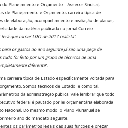
ra do Planejamento e Orçamento – Assecor Sindical,
os de Planejamento e Orçamento, carreira típica de
des de elaboração, acompanhamento e avaliação de planos,
os ASSECOR
Presidente Da ASSECOR
licidade da matéria publicada no jornal Correio
Escolas De
Participa De Debate Sobre A
 terá que tornar LDO de 2017 realista”
.
ndições…
Unificação Das Carreiras Do…
jun, 2026
Comunicacao
5 ago, 2026
 para os gastos do ano seguinte já são uma peça de
: tudo foi feito por um grupo de técnicos de uma
ompletamente diferente
”.
IMPRENSA
ma carreira típica de Estado especificamente voltada para
orçamento. Somos técnicos de Estado, e como tal,
âmetros da administração pública. Vale lembrar que todo
ecutivo federal é pautado por lei orçamentária elaborada
o Nacional. Do mesmo modo, o Plano Plurianual se
rimeiro ano do mandato seguinte.
gentes os parâmetros legais das suas funções e prezar