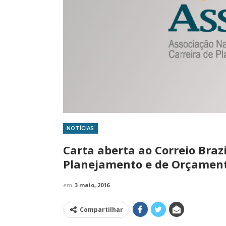
NOTÍCIAS
IMPRENSA
Carta aberta ao Correio Braz
Planejamento e de Orçament
em
3 maio, 2016
Compartilhar