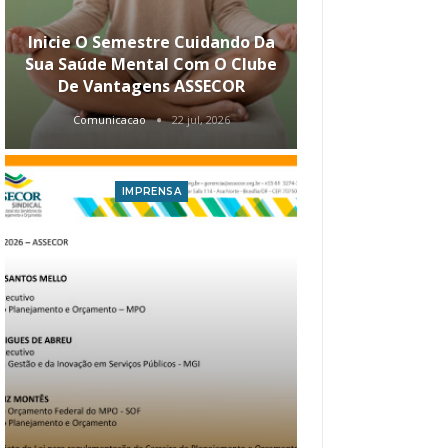
Inicie O Semestre Cuidando Da
ASSECOR Apr
Sua Saúde Mental Com O Clube
Carreira Ao
De Vantagens ASSECOR
Comunicacao
22 jul, 2026
Comunica
IMPRENSA
I
Atualização