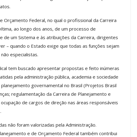
a Reunião
atos.
nal De
Categoria Unida Em Torno Dos
anente E
Valores Fundantes Da Ação
e Orçamento Federal, no qual o profissional da Carreira
…
Sindical
ítima, ao longo dos anos, de um processo de
jun, 2026
Comunicacao
29 jul, 2026
de de um Sistema e às atribuições da Carreira, dirigentes
ver – quando o Estado exige que todas as funções sejam
não especialistas.
IMPRENSA
dical tem buscado apresentar propostas e feito inúmeras
idas pela administração pública, academia e sociedade
o planejamento governamental no Brasil (Projetos Brasil
anças; regulamentação da Carreira de Planejamento e
 ocupação de cargos de direção nas áreas responsáveis
.
as não foram valorizadas pela Administração.
Mais De Mil Procedimentos
Planejamento e de Orçamento Federal também contribui
Realizados No Primeiro