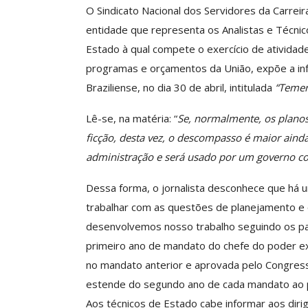
O Sindicato Nacional dos Servidores da Carrei
entidade que representa os Analistas e Técnic
Estado à qual compete o exercício de ativida
Clube De Benefíci
programas e orçamentos da União, expõe a infe
Reúne Dezenas De 
Braziliense, no dia 30 de abril, intitulada
“Temer
Idiomas Com Co
Comunicacao
29 
Lê-se, na matéria: “
Se, normalmente, os planos
ficção, desta vez, o descompasso é maior ainda
administração e será usado por um governo c
IMPRENSA
Dessa forma, o jornalista desconhece que há u
trabalhar com as questões de planejamento e 
desenvolvemos nosso trabalho seguindo os par
primeiro ano de mandato do chefe do poder ex
no mandato anterior e aprovada pelo Congress
estende do segundo ano de cada mandato ao p
Aos técnicos de Estado cabe informar aos diri