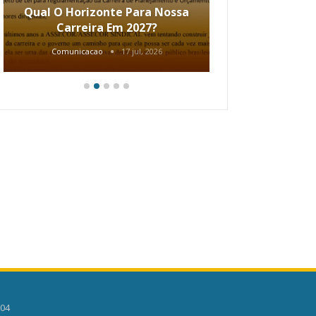
Qual O Horizonte Para Nossa
Coletiv
Carreira Em 2027?
80.2002.
Comunicacao
17 jul, 2026
Comunic
504