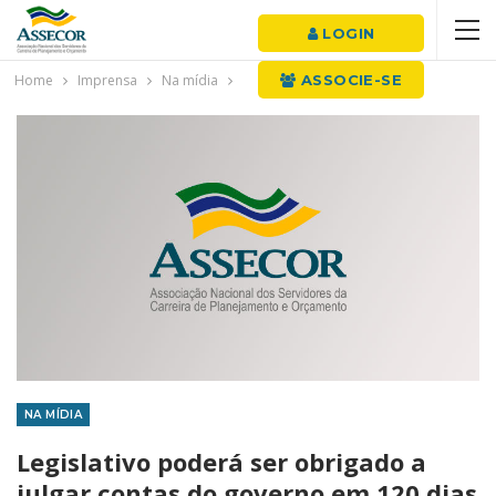
LOGIN
Home
Imprensa
Na mídia
ASSOCIE-SE
NA MÍDIA
Legislativo poderá ser obrigado a
julgar contas do governo em 120 dias