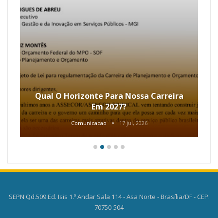
Qual O Horizonte Para Nossa Carreira
Em 2027?
Comunicacao
17 jul, 2026
SEPN Qd.509 Ed. Isis 1.º Andar Sala 114 - Asa Norte - Brasília/DF - CEP.
70750-504