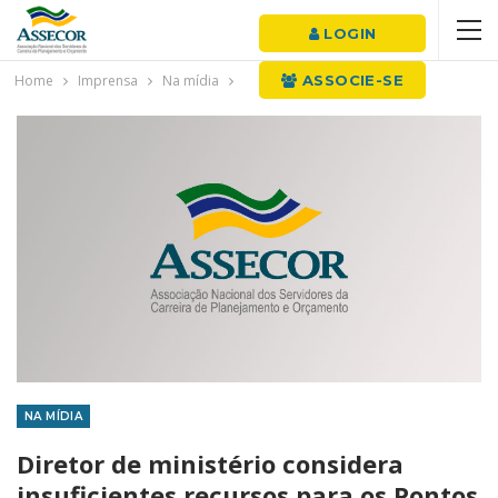
LOGIN
Home
Imprensa
Na mídia
ASSOCIE-SE
NA MÍDIA
Diretor de ministério considera
insuficientes recursos para os Pontos