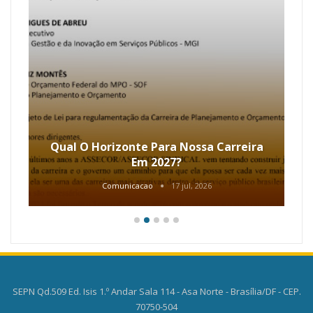
Qual O Horizonte Para Nossa Carreira
Em 2027?
Comunicacao
17 jul, 2026
SEPN Qd.509 Ed. Isis 1.º Andar Sala 114 - Asa Norte - Brasília/DF - CEP.
70750-504