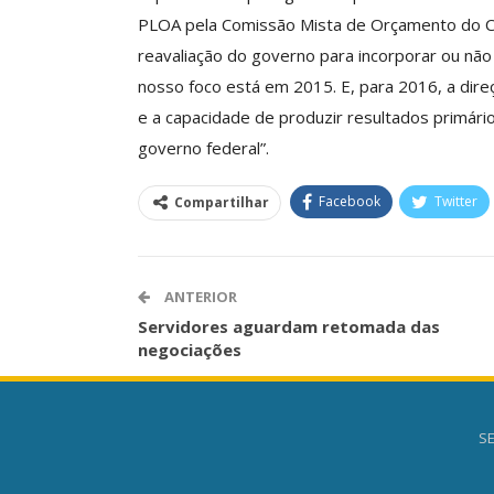
Negociação Perm
PLOA pela Comissão Mista de Orçamento do Co
Reforça
reavaliação do governo para incorporar ou não 
Comunicacao
26 
nosso foco está em 2015. E, para 2016, a dir
e a capacidade de produzir resultados primários
governo federal”.
Facebook
Twitter
Compartilhar
ANTERIOR
Servidores aguardam retomada das
negociações
SE