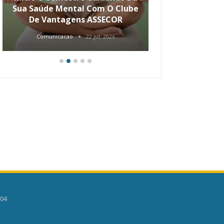
Sua Saúde Mental Com O Clube
Carreira Ao
De Vantagens ASSECOR
Comunicacao
22 jul, 2026
Comunica
504