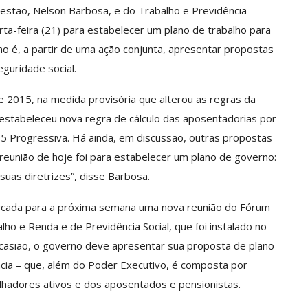
stão, Nelson Barbosa, e do Trabalho e Previdência
rta-feira (21) para estabelecer um plano de trabalho para
no é, a partir de uma ação conjunta, apresentar propostas
Palestra
ASSECOR Promove Oficina De
eguridade social.
las Fontes
Pintura Em Taça Para
em…
Associados
de 2015, na medida provisória que alterou as regras da
jun, 2026
Comunicacao
7 ago, 2026
estabeleceu nova regra de cálculo das aposentadorias por
95 Progressiva. Há ainda, em discussão, outras propostas
 reunião de hoje foi para estabelecer um plano de governo:
IMPRENSA
 suas diretrizes”, disse Barbosa.
rcada para a próxima semana uma nova reunião do Fórum
ho e Renda e de Previdência Social, que foi instalado no
 ocasião, o governo deve apresentar sua proposta de plano
ia – que, além do Poder Executivo, é composta por
hadores ativos e dos aposentados e pensionistas.