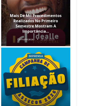
Mais De Mil Procedimentos
Realizados No Primeiro
Semestre Mostram A
Qual O Hori
Importância…
Carre
Comunicacao
28 jul, 2026
Comunica
IMPRENSA
I