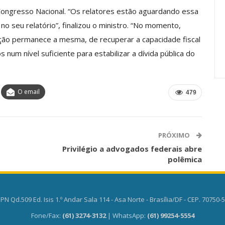
anente E
Valores Fundantes Da Ação
ngresso Nacional. “Os relatores estão aguardando essa
…
Sindical
no seu relatório”, finalizou o ministro. “No momento,
jun, 2026
Comunicacao
29 jul, 2026
eção permanece a mesma, de recuperar a capacidade fiscal
 num nível suficiente para estabilizar a dívida pública do
O email
479
PRÓXIMO
Privilégio a advogados federais abre
polêmica
PN Qd.509 Ed. Isis 1.º Andar Sala 114 - Asa Norte - Brasília/DF - CEP. 70750-
Fone/Fax:
(61) 3274-3132
| WhatsApp:
(61) 99254-5554