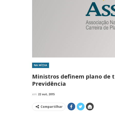
NA MÍDIA
IMPRENSA
Ministros definem plano de 
Previdência
em
22 out, 2015
Compartilhar