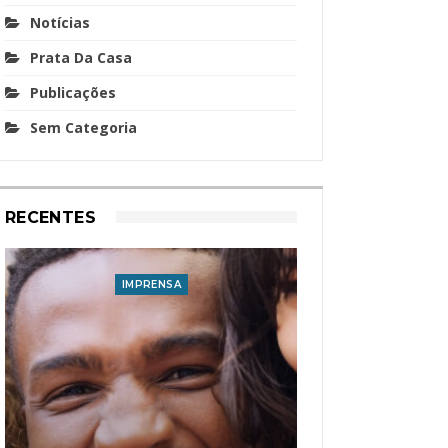
Notícias
Prata Da Casa
Publicações
Sem Categoria
RECENTES
IMPRENSA
I