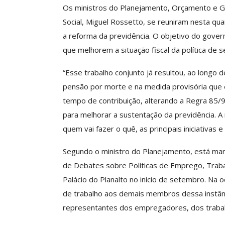
Os ministros do Planejamento, Orçamento e Ge
Social, Miguel Rossetto, se reuniram nesta qua
a reforma da previdência. O objetivo do gover
ASSECOR Promove 
que melhorem a situação fiscal da política de s
“Como Criar Múltip
De Renda S
“Esse trabalho conjunto já resultou, ao longo 
Comunicacao
30 
pensão por morte e na medida provisória que 
tempo de contribuição, alterando a Regra 85/
para melhorar a sustentação da previdência. A
IMPRENSA
quem vai fazer o quê, as principais iniciativas e
Segundo o ministro do Planejamento, está ma
de Debates sobre Políticas de Emprego, Trabal
Palácio do Planalto no início de setembro. Na
de trabalho aos demais membros dessa instânc
representantes dos empregadores, dos trabal