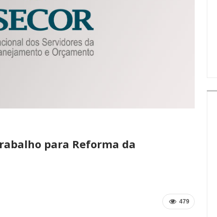
IMPRENSA
trabalho para Reforma da
479