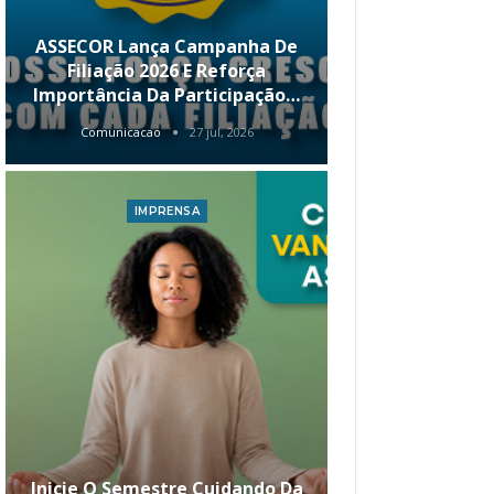
ASSECOR Lança Campanha De
É Hoje! Par
Filiação 2026 E Reforça
Da ASSECOR 
Importância Da Participação…
Renda 
Comunicacao
27 jul, 2026
Comunica
IMPRENSA
I
Inicie O Semestre Cuidando Da
ASSECOR Apr