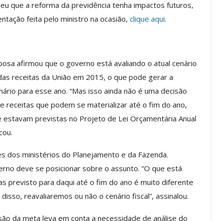
eu que a reforma da previdência tenha impactos futuros,
ntação feita pelo ministro na ocasião,
clique aqui
.
os ASSECOR
Presidente Da ASSECOR
Escolas De
Participa De Debate Sobre A
ndições…
Unificação Das Carreiras Do…
jun, 2026
Comunicacao
5 ago, 2026
bosa afirmou que o governo está avaliando o atual cenário
 das receitas da União em 2015, o que pode gerar a
ário para esse ano. “Mas isso ainda não é uma decisão
IMPRENSA
e receitas que podem se materializar até o fim do ano,
 estavam previstas no Projeto de Lei Orçamentária Anual
cou.
es dos ministérios do Planejamento e da Fazenda.
erno deve se posicionar sobre o assunto. ”O que está
as previsto para daqui até o fim do ano é muito diferente
disso, reavaliaremos ou não o cenário fiscal”, assinalou.
a Reunião
nal De
Categoria Unida Em Torno Dos
são da meta leva em conta a necessidade de análise do