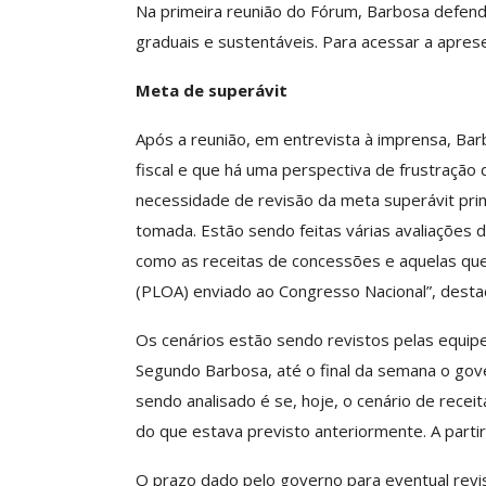
Na primeira reunião do Fórum, Barbosa defend
graduais e sustentáveis. Para acessar a aprese
Clube De Benefíci
Reúne Dezenas De 
Meta de superávit
Idiomas Com Co
Comunicacao
29 
Após a reunião, em entrevista à imprensa, Bar
fiscal e que há uma perspectiva de frustração
necessidade de revisão da meta superávit prim
IMPRENSA
tomada. Estão sendo feitas várias avaliações d
como as receitas de concessões e aquelas que
(PLOA) enviado ao Congresso Nacional”, desta
Os cenários estão sendo revistos pelas equip
Segundo Barbosa, até o final da semana o gov
sendo analisado é se, hoje, o cenário de receit
do que estava previsto anteriormente. A partir 
ASSECOR Acompanh
Da Mesa Nacio
O prazo dado pelo governo para eventual revi