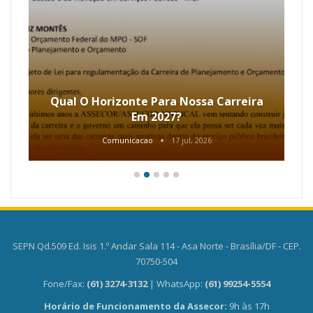
Qual O Horizonte Para Nossa Carreira
Em 2027?
Comunicacao
17 jul, 2026
SEPN Qd.509 Ed. Isis 1.º Andar Sala 114 - Asa Norte - Brasília/DF - CEP.
70750-504
Fone/Fax:
(61) 3274-3132
| WhatsApp:
(61) 99254-5554
Horário de Funcionamento da Assecor:
9h às 17h