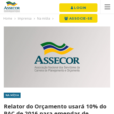
LOGIN
Home
Imprensa
Na mídia
ASSOCIE-SE
NA MÍDIA
Relator do Orçamento usará 10% do
PAC de 2016 para emendas de