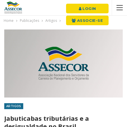
LOGIN
Home
Publicações
Artigos
ASSOCIE-SE
ARTIGOS
Jabuticabas tributárias e a
desigualdade no Brasil