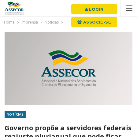
LOGIN
Home
Imprensa
Notícias
ASSOCIE-SE
NOTÍCIAS
Governo propõe a servidores federais
reajuste plurianual que pode ficar