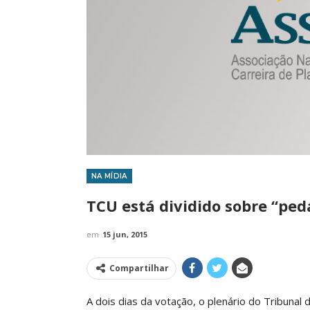
NA MÍDIA
IMPRENSA
TCU está dividido sobre “ped
em
15 jun, 2015
Compartilhar
A dois dias da votação, o plenário do Tribunal