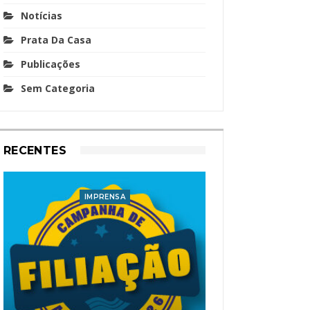
Notícias
Prata Da Casa
Publicações
Sem Categoria
RECENTES
IMPRENSA
I