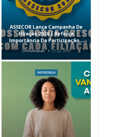
ASSECOR Lança Campanha De
É Hoje! Par
Filiação 2026 E Reforça
Da ASSECOR 
Importância Da Participação…
Renda 
Comunicacao
27 jul, 2026
Comunica
IMPRENSA
I