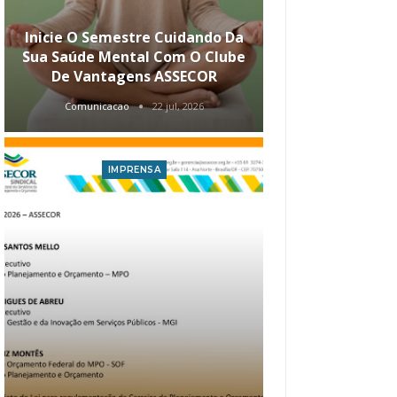
Inicie O Semestre Cuidando Da
ASSECOR Apr
Sua Saúde Mental Com O Clube
Carreira Ao
De Vantagens ASSECOR
Comunicacao
22 jul, 2026
Comunica
IMPRENSA
I
Atualização