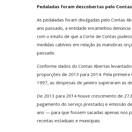
O Futuro Da Nossa 
Pedaladas foram descobertas pelo Contas
Debate
As pedaladas foram divulgadas pelo Contas Abe
Comunicacao
23 
ano passado, a entidade encaminhou denúncia a
com o intuito de que a Corte de Contas pudesse
medidas cabíveis em relação às manobras orçam
passado.
Conforme dados do Contas Abertas levantados
proporções de 2013 para 2014. Pela primeira ve
1997, as despesas de janeiro superaram as d
De 2013 para 2014 houve crescimento de 27,8
pagamento do serviço prestado) e emissão de 
ano — para que fossem sacadas apenas nos p
receitas estaduais e municipais.