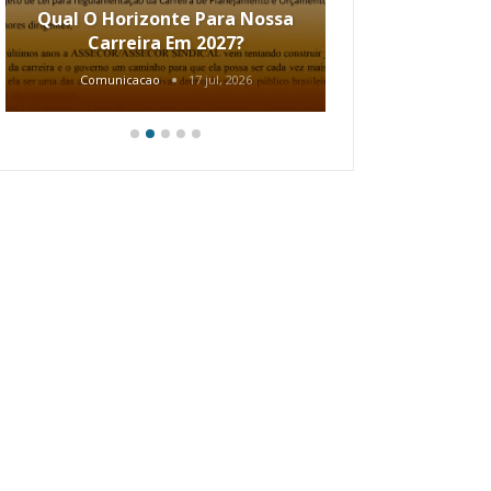
Qual O Horizonte Para Nossa
Coletiv
Carreira Em 2027?
80.2002.
Comunicacao
17 jul, 2026
Comunic