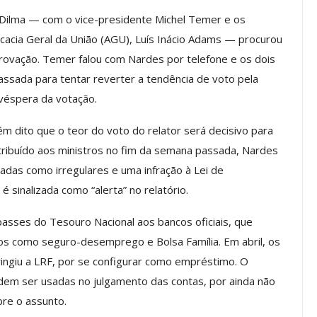
a Reunião
o Dilma — com o vice-presidente Michel Temer e os
nal De
Categoria Unida Em Torno Dos
cacia Geral da União (AGU), Luís Inácio Adams — procurou
anente E
Valores Fundantes Da Ação
provação. Temer falou com Nardes por telefone e os dois
…
Sindical
ssada para tentar reverter a tendência de voto pela
jun, 2026
Comunicacao
29 jul, 2026
 véspera da votação.
 dito que o teor do voto do relator será decisivo para
IMPRENSA
stribuído aos ministros no fim da semana passada, Nardes
tadas como irregulares e uma infração à Lei de
é sinalizada como “alerta” no relatório.
sses do Tesouro Nacional aos bancos oficiais, que
s como seguro-desemprego e Bolsa Família. Em abril, os
ingiu a LRF, por se configurar como empréstimo. O
dem ser usadas no julgamento das contas, por ainda não
Mais De Mil Procedimentos
bre o assunto.
Realizados No Primeiro