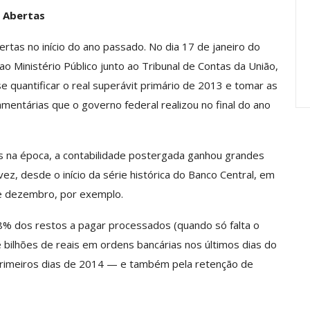
Carreira Em
Semestre Mostram A
 Abertas
Importância…
rtas no início do ano passado. No dia 17 de janeiro do
jun, 2026
Comunicacao
28 jul, 2026
o Ministério Público junto ao Tribunal de Contas da União,
 quantificar o real superávit primário de 2013 e tomar as
entárias que o governo federal realizou no final do ano
 na época, a contabilidade postergada ganhou grandes
z, desde o início da série histórica do Banco Central, em
e dezembro, por exemplo.
% dos restos a pagar processados (quando só falta o
bilhões de reais em ordens bancárias nos últimos dias do
rimeiros dias de 2014 — e também pela retenção de