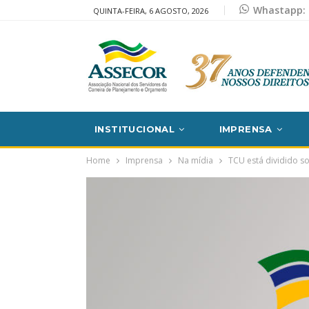
Whastapp: 
QUINTA-FEIRA, 6 AGOSTO, 2026
INSTITUCIONAL
IMPRENSA
Home
Imprensa
Na mídia
TCU está dividido s