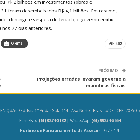
ou R$ 2 bilhões em investimentos (obras e
e 31 foram desembolsados R$ 4,1 bilhões. Em resumo,
bado, domingo e véspera de feriado, o governo emitiu
 nos 27 dias anteriores.
O email
462
PRÓXIMO
e
Projeções erradas levaram governo a
r
manobras fiscais
PN Qd.509 Ed. Isis 1.º Andar Sala 114 - Asa Norte - Brasília/DF - CEP. 70750-
Fone/Fax:
(61) 3274-3132
| WhatsApp:
(61) 99254-5554
Horário de Funcionamento da Assecor:
9h às 17h