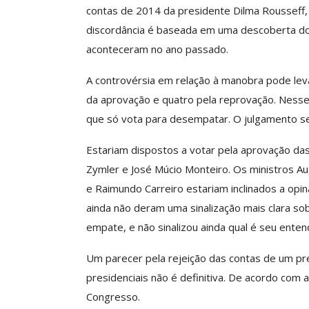
contas de 2014 da presidente Dilma Rousseff, 
discordância é baseada em uma descoberta do 
aconteceram no ano passado.
Clube De Benefíci
Reúne Dezenas De 
A controvérsia em relação à manobra pode lev
Idiomas Com Co
da aprovação e quatro pela reprovação. Nesse
Comunicacao
29 
que só vota para desempatar. O julgamento ser
Estariam dispostos a votar pela aprovação das
IMPRENSA
Zymler e José Múcio Monteiro. Os ministros A
e Raimundo Carreiro estariam inclinados a opi
ainda não deram uma sinalização mais clara s
empate, e não sinalizou ainda qual é seu ente
Um parecer pela rejeição das contas de um pre
presidenciais não é definitiva. De acordo com a
Congresso.