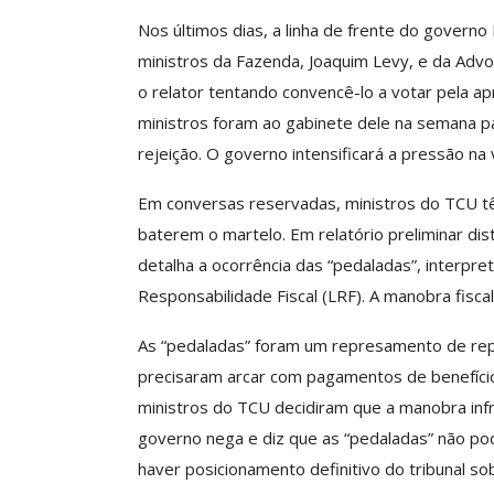
ASSECOR Acompanh
Nos últimos dias, a linha de frente do govern
Da Mesa Nacio
ministros da Fazenda, Joaquim Levy, e da Advo
Negociação Perm
o relator tentando convencê-lo a votar pela a
Reforça
ministros foram ao gabinete dele na semana pa
Comunicacao
26 
rejeição. O governo intensificará a pressão na
Em conversas reservadas, ministros do TCU têm
IMPRENSA
baterem o martelo. Em relatório preliminar di
detalha a ocorrência das “pedaladas”, interpre
Responsabilidade Fiscal (LRF). A manobra fiscal 
As “pedaladas” foram um represamento de repa
precisaram arcar com pagamentos de benefício
ministros do TCU decidiram que a manobra infr
governo nega e diz que as “pedaladas” não po
haver posicionamento definitivo do tribunal so