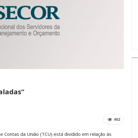
IMPRENSA
aladas”
462
 de Contas da União (TCU) está dividido em relação às