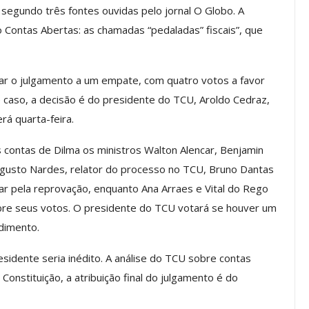
segundo três fontes ouvidas pelo jornal O Globo. A
Contas Abertas: as chamadas “pedaladas” fiscais”, que
os ASSECOR
Presidente Da ASSECOR
Escolas De
Participa De Debate Sobre A
ar o julgamento a um empate, com quatro votos a favor
ndições…
Unificação Das Carreiras Do…
 caso, a decisão é do presidente do TCU, Aroldo Cedraz,
jun, 2026
Comunicacao
5 ago, 2026
á quarta-feira.
 contas de Dilma os ministros Walton Alencar, Benjamin
IMPRENSA
ugusto Nardes, relator do processo no TCU, Bruno Dantas
nar pela reprovação, enquanto Ana Arraes e Vital do Rego
obre seus votos. O presidente do TCU votará se houver um
ndimento.
sidente seria inédito. A análise do TCU sobre contas
 Constituição, a atribuição final do julgamento é do