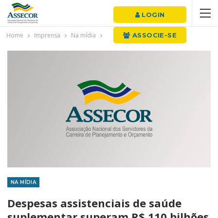
LOGIN
Home
Imprensa
Na mídia
ASSOCIE-SE
NA MÍDIA
Despesas assistenciais de saúde
suplementar superam R$ 110 bilhões