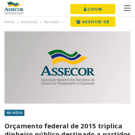
LOGIN
Home
Imprensa
Na mídia
ASSOCIE-SE
NA MÍDIA
Orçamento federal de 2015 triplica
dinheiro público destinado a partidos