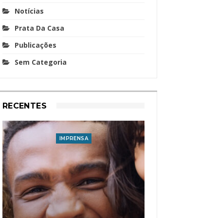
Notícias
Prata Da Casa
Publicações
Sem Categoria
RECENTES
IMPRENSA
I