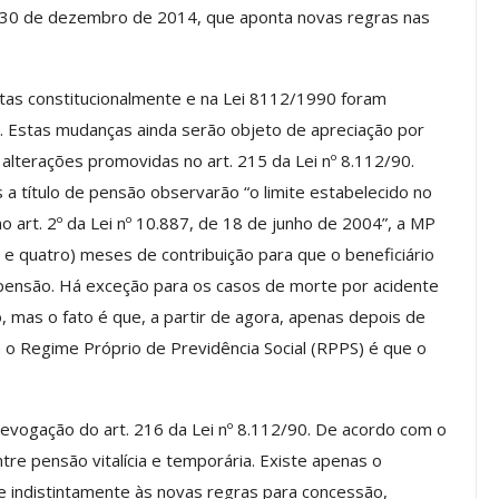
e 30 de dezembro de 2014, que aponta novas regras nas
Palestra
ASSECOR Promove Oficina De
tas constitucionalmente e na Lei 8112/1990 foram
las Fontes
Pintura Em Taça Para
 Estas mudanças ainda serão objeto de apreciação por
em…
Associados
alterações promovidas no art. 215 da Lei nº 8.112/90.
jun, 2026
Comunicacao
7 ago, 2026
a título de pensão observarão “o limite estabelecido no
no art. 2º da Lei nº 10.887, de 18 de junho de 2004”, a MP
e e quatro) meses de contribuição para que o beneficiário
IMPRENSA
ensão. Há exceção para os casos de morte por acidente
o, mas o fato é que, a partir de agora, apenas depois de
a o Regime Próprio de Previdência Social (RPPS) é que o
revogação do art. 216 da Lei nº 8.112/90. De acordo com o
tre pensão vitalícia e temporária. Existe apenas o
e indistintamente às novas regras para concessão,