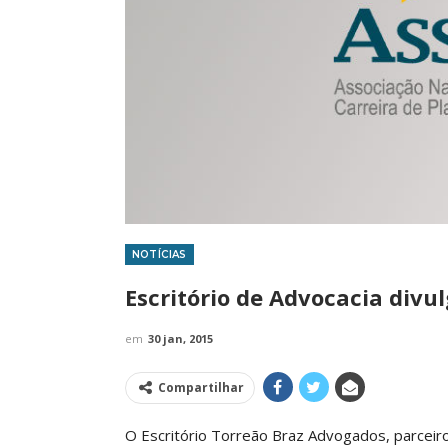
NOTÍCIAS
IMPRENSA
Escritório de Advocacia divu
em
30 jan, 2015
Compartilhar
O Escritório Torreão Braz Advogados, parceiro 