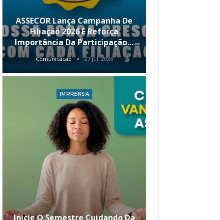
ASSECOR Lança Campanha De
É Hoje! Par
Filiação 2026 E Reforça
Da ASSECOR 
Importância Da Participação…
Renda 
Comunicacao
27 jul, 2026
Comunica
IMPRENSA
I
Inicie O Semestre Cuidando Da
ASSECOR Apr