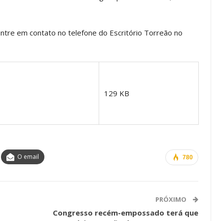
os ASSECOR
Presidente Da ASSECOR
Escolas De
Participa De Debate Sobre A
entre em contato no telefone do Escritório Torreão no
ndições…
Unificação Das Carreiras Do…
jun, 2026
Comunicacao
5 ago, 2026
129 KB
IMPRENSA
O email
780
PRÓXIMO
a Reunião
Congresso recém-empossado terá que
nal De
Categoria Unida Em Torno Dos