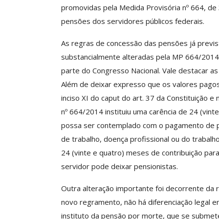
promovidas pela Medida Provisória nº 664, d
pensões dos servidores públicos federais.
ASSECOR Promove 
As regras de concessão das pensões já previs
“Como Criar Múltip
substancialmente alteradas pela MP 664/2014.
De Renda S
parte do Congresso Nacional. Vale destacar as 
Comunicacao
30 
Além de deixar expresso que os valores pagos 
inciso XI do caput do art. 37 da Constituição e 
nº 664/2014 instituiu uma carência de 24 (vint
IMPRENSA
possa ser contemplado com o pagamento de p
de trabalho, doença profissional ou do trabalh
24 (vinte e quatro) meses de contribuição par
servidor pode deixar pensionistas.
Outra alteração importante foi decorrente da 
novo regramento, não há diferenciação legal en
instituto da pensão por morte, que se submet