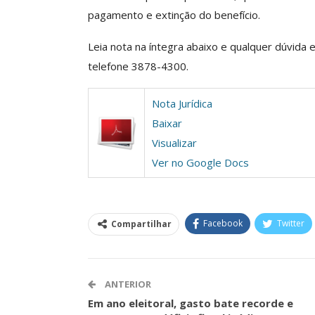
pagamento e extinção do benefício.
Clube De Benefíci
Reúne Dezenas De 
Leia nota na íntegra abaixo e qualquer dúvida 
Idiomas Com Co
telefone 3878-4300.
Comunicacao
29 
Nota Jurídica
Baixar
IMPRENSA
Visualizar
Ver no Google Docs
Facebook
Twitter
Compartilhar
ANTERIOR
ASSECOR Acompanh
Em ano eleitoral, gasto bate recorde e
Da Mesa Nacio