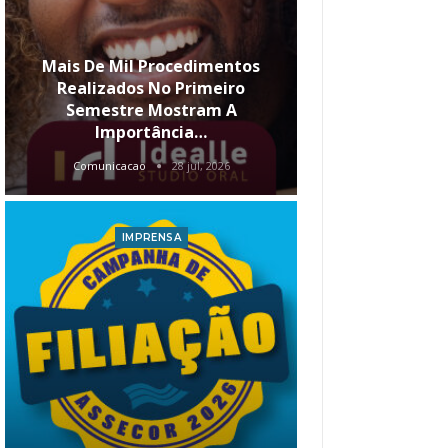
Mais De Mil Procedimentos
Realizados No Primeiro
Semestre Mostram A
Qual O Hori
Importância…
Carre
Comunicacao
28 jul, 2026
Comunica
IMPRENSA
I