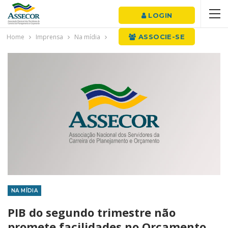
LOGIN
Home
Imprensa
Na mídia
ASSOCIE-SE
NA MÍDIA
PIB do segundo trimestre não
promete facilidades no Orçamento