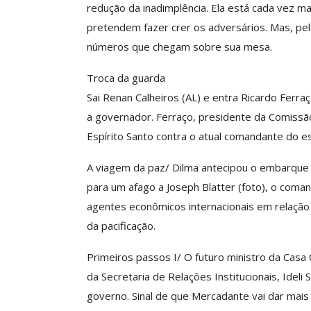
redução da inadimplência. Ela está cada vez m
O Futuro Da Nossa 
Debate
pretendem fazer crer os adversários. Mas, pe
números que chegam sobre sua mesa.
Comunicacao
23 
Troca da guarda
Sai Renan Calheiros (AL) e entra Ricardo Ferr
a governador. Ferraço, presidente da Comissã
Espírito Santo contra o atual comandante do e
A viagem da paz/ Dilma antecipou o embarque p
para um afago a Joseph Blatter (foto), o coman
agentes econômicos internacionais em relação a
da pacificação.
Primeiros passos I/ O futuro ministro da Casa 
da Secretaria de Relações Institucionais, Ideli
governo. Sinal de que Mercadante vai dar mais