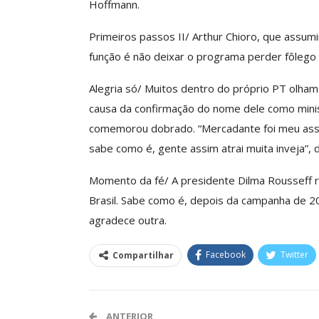
Hoffmann.
Primeiros passos II/ Arthur Chioro, que assum
função é não deixar o programa perder fôlego n
Alegria só/ Muitos dentro do próprio PT olha
causa da confirmação do nome dele como ministr
comemorou dobrado. “Mercadante foi meu asses
sabe como é, gente assim atrai muita inveja”, d
Momento da fé/ A presidente Dilma Rousseff 
Brasil. Sabe como é, depois da campanha de 
agradece outra.
Facebook
Twitter
Compartilhar
ANTERIOR