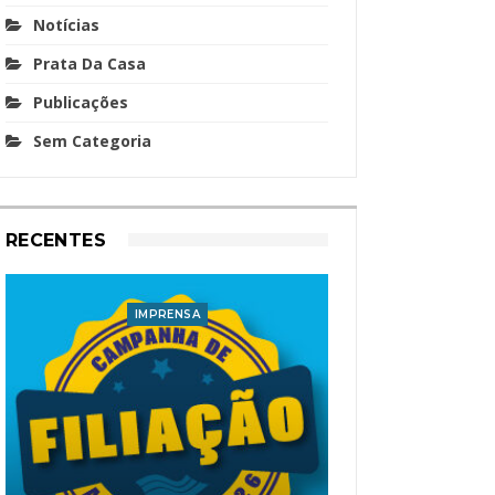
Notícias
Prata Da Casa
Publicações
Sem Categoria
RECENTES
IMPRENSA
I