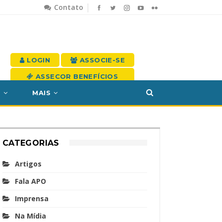
Contato
LOGIN
ASSOCIE-SE
ASSECOR BENEFÍCIOS
S
MAIS
CATEGORIAS
Artigos
Fala APO
Imprensa
Na Mídia