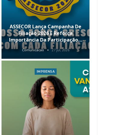
ASSECOR Lança Campanha De
É Hoje! Par
Filiação 2026 E Reforça
Da ASSECOR 
Importância Da Participação…
Renda 
Comunicacao
27 jul, 2026
Comunica
IMPRENSA
I