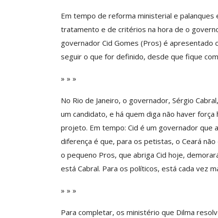
Em tempo de reforma ministerial e palanques e
tratamento e de critérios na hora de o govern
Clube De Benefíci
governador Cid Gomes (Pros) é apresentado c
Reúne Dezenas De 
seguir o que for definido, desde que fique com
Idiomas Com Co
» » »
Comunicacao
29 
No Rio de Janeiro, o governador, Sérgio Cabra
um candidato, e há quem diga não haver força
IMPRENSA
projeto. Em tempo: Cid é um governador que a
diferença é que, para os petistas, o Ceará não
o pequeno Pros, que abriga Cid hoje, demorar
está Cabral. Para os políticos, está cada vez 
» » »
Para completar, os ministério que Dilma resol