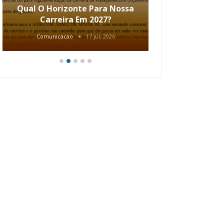
Qual O Horizonte Para Nossa
Coletiv
Carreira Em 2027?
80.2002.
Comunicacao
17 jul, 2026
Comunic