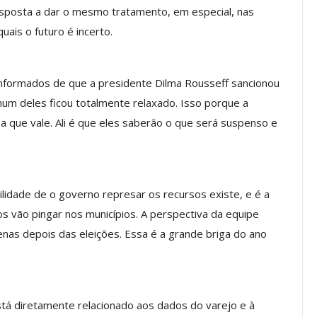
disposta a dar o mesmo tratamento, em especial, nas
a Reunião
nal De
Categoria Unida Em Torno Dos
uais o futuro é incerto.
anente E
Valores Fundantes Da Ação
…
Sindical
nformados de que a presidente Dilma Rousseff sancionou
jun, 2026
Comunicacao
29 jul, 2026
m deles ficou totalmente relaxado. Isso porque a
 a que vale. Ali é que eles saberão o que será suspenso e
IMPRENSA
lidade de o governo represar os recursos existe, e é a
 vão pingar nos municípios. A perspectiva da equipe
nas depois das eleições. Essa é a grande briga do ano
Mais De Mil Procedimentos
á diretamente relacionado aos dados do varejo e à
Realizados No Primeiro