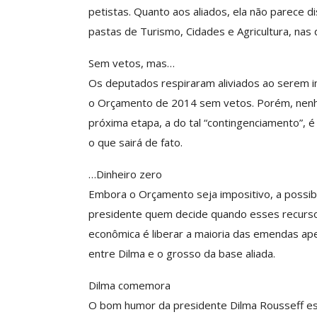
petistas. Quanto aos aliados, ela não parece 
ASSECOR Acompanh
Da Mesa Nacio
pastas de Turismo, Cidades e Agricultura, nas q
Negociação Perm
Reforça
Sem vetos, mas…
Os deputados respiraram aliviados ao serem i
Comunicacao
26 
o Orçamento de 2014 sem vetos. Porém, nenhu
próxima etapa, a do tal “contingenciamento”, é
IMPRENSA
o que sairá de fato.
…Dinheiro zero
Embora o Orçamento seja impositivo, a possibi
presidente quem decide quando esses recursos
econômica é liberar a maioria das emendas ape
entre Dilma e o grosso da base aliada.
Dilma comemora
O bom humor da presidente Dilma Rousseff est