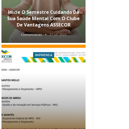
Inicie O Semestre Cuidando Da
ASSECOR Apr
Sua Saúde Mental Com O Clube
Carreira Ao
De Vantagens ASSECOR
Comunicacao
22 jul, 2026
Comunica
IMPRENSA
I
Atualização