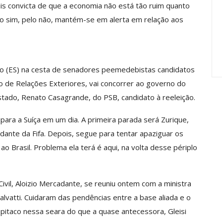
ais convicta de que a economia não está tão ruim quanto
Carreira Em
Semestre Mostram A
Importância…
lo sim, pelo não, mantém-se em alerta em relação aos
jun, 2026
Comunicacao
28 jul, 2026
aço (ES) na cesta de senadores peemedebistas candidatos
o de Relações Exteriores, vai concorrer ao governo do
stado, Renato Casagrande, do PSB, candidato à reeleição.
ara a Suíça em um dia. A primeira parada será Zurique,
dante da Fifa. Depois, segue para tentar apaziguar os
o Brasil. Problema ela terá é aqui, na volta desse périplo
Civil, Aloizio Mercadante, se reuniu ontem com a ministra
 Salvatti. Cuidaram das pendências entre a base aliada e o
 pitaco nessa seara do que a quase antecessora, Gleisi