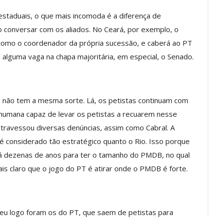
staduais, o que mais incomoda é a diferença de
o conversar com os aliados. No Ceará, por exemplo, o
os ASSECOR
Presidente Da ASSECOR
omo o coordenador da própria sucessão, e caberá ao PT
Escolas De
Participa De Debate Sobre A
 alguma vaga na chapa majoritária, em especial, o Senado.
ndições…
Unificação Das Carreiras Do…
jun, 2026
Comunicacao
5 ago, 2026
l, não tem a mesma sorte. Lá, os petistas continuam com
 humana capaz de levar os petistas a recuarem nesse
IMPRENSA
travessou diversas denúncias, assim como Cabral. A
 é considerado tão estratégico quanto o Rio. Isso porque
á dezenas de anos para ter o tamanho do PMDB, no qual
mais claro que o jogo do PT é atirar onde o PMDB é forte.
veu logo foram os do PT, que saem de petistas para