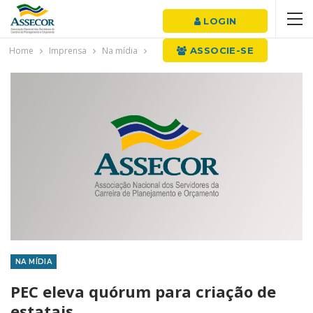
LOGIN
Home
Imprensa
Na mídia
ASSOCIE-SE
NA MÍDIA
PEC eleva quórum para criação de
estatais