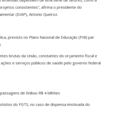
As emendas dependem de uma série de fatores, como a
projetos consistentes”, afirma o presidente do
amentar (DIAP), Antonio Queiroz.
ca, previsto no Plano Nacional de Educação (PIB) par
s
ntes brutas da União, constantes do orçamento fiscal e
 ações e serviços públicos de saúde pelo governo federal
 passagens de ônibus R$ 4 bilhões
epósitos do FGTS, no caso de dispensa imotivada do