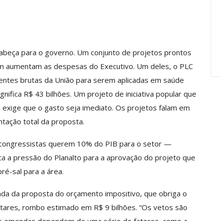
Carreira Em
Semestre Mostram A
Importância…
jun, 2026
Comunicacao
28 jul, 2026
abeça para o governo. Um conjunto de projetos prontos
m aumentam as despesas do Executivo. Um deles, o PLC
rentes brutas da União para serem aplicadas em saúde
gnifica R$ 43 bilhões. Um projeto de iniciativa popular que
exige que o gasto seja imediato. Os projetos falam em
tação total da proposta.
s congressistas querem 10% do PIB para o setor —
ca a pressão do Planalto para a aprovação do projeto que
ré-sal para a área.
da da proposta do orçamento impositivo, que obriga o
tares, rombo estimado em R$ 9 bilhões. “Os vetos são