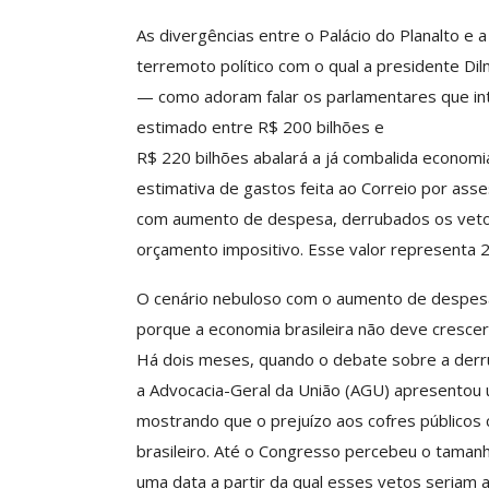
As divergências entre o Palácio do Planalto e 
terremoto político com o qual a presidente Dil
Clube De Benefíci
— como adoram falar os parlamentares que in
Reúne Dezenas De 
estimado entre R$ 200 bilhões e
Idiomas Com Co
R$ 220 bilhões abalará a já combalida economia
Comunicacao
29 
estimativa de gastos feita ao Correio por as
com aumento de despesa, derrubados os vetos 
orçamento impositivo. Esse valor representa 2
IMPRENSA
O cenário nebuloso com o aumento de despesas 
porque a economia brasileira não deve crescer
Há dois meses, quando o debate sobre a derr
a Advocacia-Geral da União (AGU) apresentou
mostrando que o prejuízo aos cofres públicos
brasileiro. Até o Congresso percebeu o taman
uma data a partir da qual esses vetos seriam 