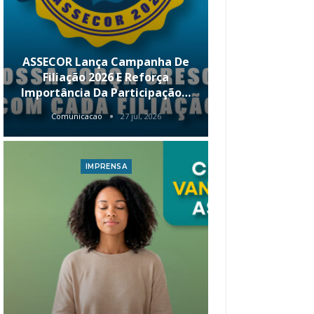
ASSECOR Lança Campanha De
É Hoje! Par
Filiação 2026 E Reforça
Da ASSECOR 
Importância Da Participação…
Renda 
Comunicacao
27 jul, 2026
Comunica
IMPRENSA
I