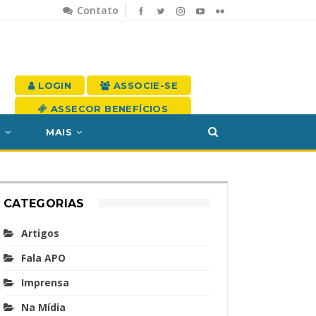
Contato
LOGIN
ASSOCIE-SE
ASSECOR BENEFÍCIOS
S
MAIS
CATEGORIAS
Artigos
Fala APO
Imprensa
Na Mídia