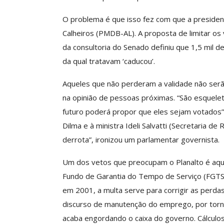
ASSECOR Acompanh
O problema é que isso fez com que a presiden
Da Mesa Nacio
Negociação Perm
Calheiros (PMDB-AL). A proposta de limitar os
Reforça
da consultoria do Senado definiu que 1,5 mil d
Comunicacao
26 
da qual tratavam ‘caducou’.
Aqueles que não perderam a validade não serã
IMPRENSA
na opinião de pessoas próximas. “São esquelet
futuro poderá propor que eles sejam votados”,
Dilma e à ministra Ideli Salvatti (Secretaria de
derrota”, ironizou um parlamentar governista.
Um dos vetos que preocupam o Planalto é aqu
Fundo de Garantia do Tempo de Serviço (FGTS
em 2001, a multa serve para corrigir as perda
discurso de manutenção do emprego, por torna
acaba engordando o caixa do governo. Cálculos 