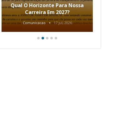
Qual O Horizonte Para Nossa
Coletiv
Carreira Em 2027?
80.2002.
Comunicacao
17 jul, 2026
Comunic