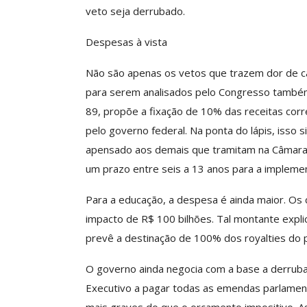
O Futuro Da Nossa 
veto seja derrubado.
Debate
Despesas à vista
Comunicacao
23 
Não são apenas os vetos que trazem dor de c
para serem analisados pelo Congresso també
89, propõe a fixação de 10% das receitas cor
pelo governo federal. Na ponta do lápis, isso si
apensado aos demais que tramitam na Câmara 
um prazo entre seis a 13 anos para a implemen
Para a educação, a despesa é ainda maior. O
impacto de R$ 100 bilhões. Tal montante expli
prevê a destinação de 100% dos royalties do p
O governo ainda negocia com a base a derruba
Executivo a pagar todas as emendas parlamen