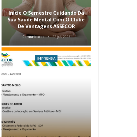
Inicie O Semestre Cuidando Da
ASSECOR Apr
Sua Saúde Mental Com O Clube
Carreira Ao
De Vantagens ASSECOR
Comunicacao
22 jul, 2026
Comunica
IMPRENSA
I
Atualização