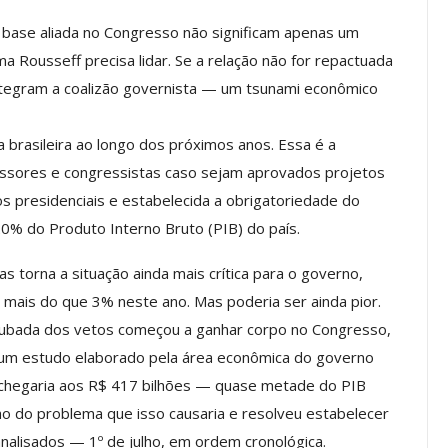
a base aliada no Congresso não significam apenas um
ma Rousseff precisa lidar. Se a relação não for repactuada
os ASSECOR
Presidente Da ASSECOR
tegram a coalizão governista — um tsunami econômico
Escolas De
Participa De Debate Sobre A
ndições…
Unificação Das Carreiras Do…
 brasileira ao longo dos próximos anos. Essa é a
jun, 2026
Comunicacao
5 ago, 2026
sessores e congressistas caso sejam aprovados projetos
presidenciais e estabelecida a obrigatoriedade do
0% do Produto Interno Bruto (PIB) do país.
IMPRENSA
torna a situação ainda mais crítica para o governo,
 mais do que 3% neste ano. Mas poderia ser ainda pior.
ubada dos vetos começou a ganhar corpo no Congresso,
 um estudo elaborado pela área econômica do governo
 chegaria aos R$ 417 bilhões — quase metade do PIB
ho do problema que isso causaria e resolveu estabelecer
analisados — 1º de julho, em ordem cronológica.