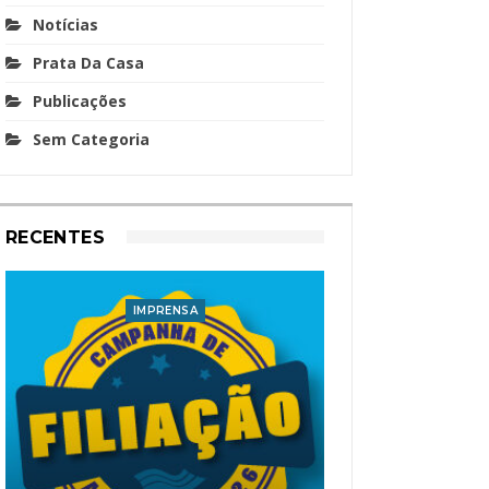
Notícias
Prata Da Casa
Publicações
Sem Categoria
RECENTES
IMPRENSA
I