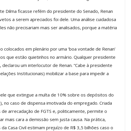
a Reunião
te Dilma ficasse refém do presidente do Senado, Renan
nal De
Categoria Unida Em Torno Dos
anente E
Valores Fundantes Da Ação
 vetos a serem apreciados foi dele. Uma análise cuidadosa
…
Sindical
eles não precisariam mais ser analisados, porque a matéria
jun, 2026
Comunicacao
29 jul, 2026
o colocados em plenário por uma ‘boa vontade de Renan’
IMPRENSA
os que estão quietinhos no armário. Qualquer presidente
 declarou um interlocutor de Renan. “Cabe à presidente
 Relações Institucionais) mobilizar a base para impedir a
ele que extingue a multa de 10% sobre os depósitos do
), no caso de dispensa imotivada do empregado. Criada
s de arrecadação de FGTS e, politicamente, permite o
r mais cara a demissão sem justa causa. Na prática,
Mais De Mil Procedimentos
da Casa Civil estimam prejuízo de R$ 3,5 bilhões caso o
Realizados No Primeiro