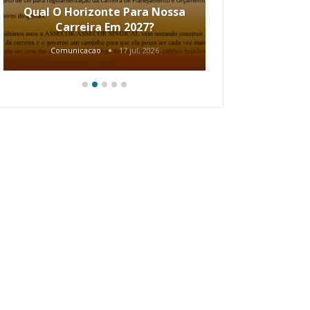
Qual O Horizonte Para Nossa
Coletiv
Carreira Em 2027?
80.2002.
Comunicacao
17 jul, 2026
Comunic