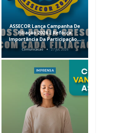
ASSECOR Lança Campanha De
É Hoje! Par
Filiação 2026 E Reforça
Da ASSECOR 
Importância Da Participação…
Renda 
Comunicacao
27 jul, 2026
Comunica
IMPRENSA
I