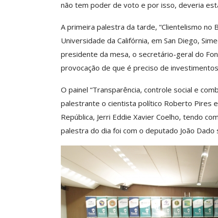
não tem poder de voto e por isso, deveria es
ASSECOR Acompanh
Da Mesa Nacio
A primeira palestra da tarde, “Clientelismo no 
Negociação Perm
Universidade da Califórnia, em San Diego, Simeo
Reforça
presidente da mesa, o secretário-geral do Fona
Comunicacao
26 
provocação de que é preciso de investimentos 
O painel “Transparência, controle social e com
IMPRENSA
palestrante o cientista político Roberto Pires 
República, Jerri Eddie Xavier Coelho, tendo c
palestra do dia foi com o deputado João Dado s