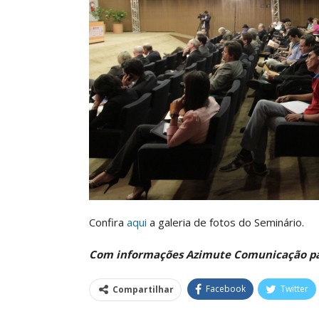
O Futuro Da Nossa 
Debate
Comunicacao
23 
Confira
aqui
a galeria de fotos do Seminário.
Com informações Azimute Comunicação p
Facebook
Twitter
Compartilhar