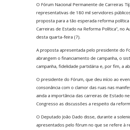
O Fórum Nacional Permanente de Carreiras Típ
representativas de 180 mil servidores públicos
proposta para a tão esperada reforma política 
Clube De Benefíci
Carreiras de Estado na Reforma Política”, no
Reúne Dezenas De 
desta quarta-feira (7).
Idiomas Com Co
Comunicacao
29 
A proposta apresentada pelo presidente do Fo
abrangem o financiamento de campanha, o siste
campanha, fidelidade partidária e, por fim, a a
IMPRENSA
O presidente do Fórum, que deu início ao ev
consonância com o clamor das ruas nas manife
ainda a importância das carreiras de Estado ne
Congresso as discussões a respeito da reforma
O Deputado João Dado disse, durante a solen
apresentados pelo fórum no que se refere à ref