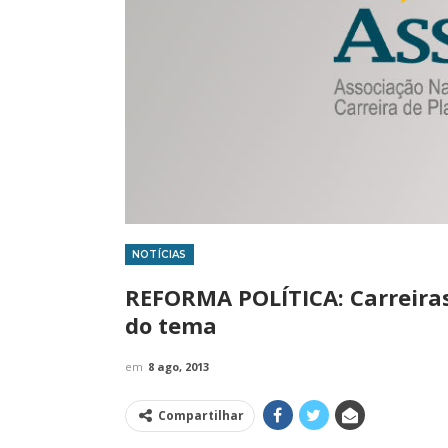
NOTÍCIAS
IMPRENSA
REFORMA POLÍTICA: Carreiras
do tema
em
8 ago, 2013
Compartilhar