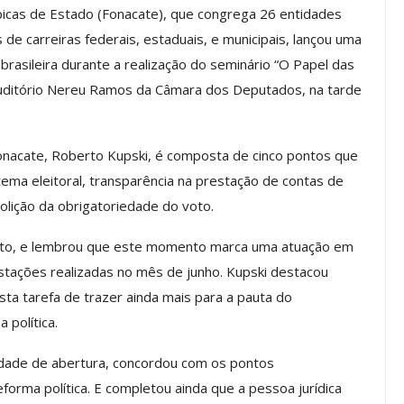
icas de Estado (Fonacate), que congrega 26 entidades
 de carreiras federais, estaduais, e municipais, lançou uma
brasileira durante a realização do seminário “O Papel das
os ASSECOR
Presidente Da ASSECOR
 Auditório Nereu Ramos da Câmara dos Deputados, na tarde
Escolas De
Participa De Debate Sobre A
ndições…
Unificação Das Carreiras Do…
jun, 2026
Comunicacao
5 ago, 2026
nacate, Roberto Kupski, é composta de cinco pontos que
ma eleitoral, transparência na prestação de contas de
bolição da obrigatoriedade do voto.
IMPRENSA
ento, e lembrou que este momento marca uma atuação em
stações realizadas no mês de junho. Kupski destacou
sta tarefa de trazer ainda mais para a pauta do
 política.
idade de abertura, concordou com os pontos
orma política. E completou ainda que a pessoa jurídica