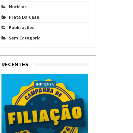
Notícias
Prata Da Casa
Publicações
Sem Categoria
RECENTES
IMPRENSA
I