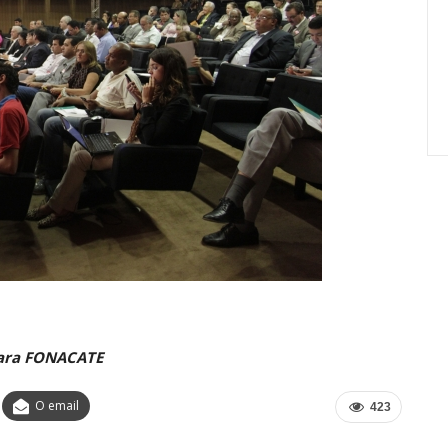
Carreira Em
Semestre Mostram A
Importância…
jun, 2026
Comunicacao
28 jul, 2026
ara FONACATE
O email
423