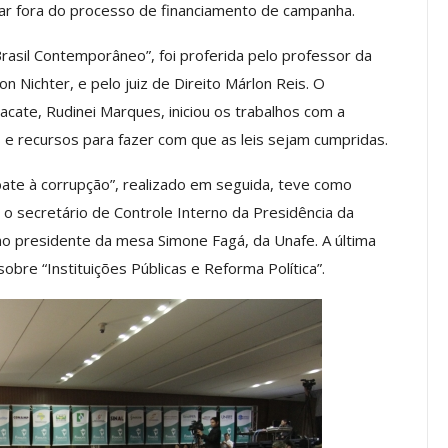
tar fora do processo de financiamento de campanha.
a Reunião
nal De
Categoria Unida Em Torno Dos
Brasil Contemporâneo”, foi proferida pelo professor da
anente E
Valores Fundantes Da Ação
n Nichter, e pelo juiz de Direito Márlon Reis. O
…
Sindical
cate, Rudinei Marques, iniciou os trabalhos com a
jun, 2026
Comunicacao
29 jul, 2026
e recursos para fazer com que as leis sejam cumpridas.
bate à corrupção”, realizado em seguida, teve como
IMPRENSA
e o secretário de Controle Interno da Presidência da
omo presidente da mesa Simone Fagá, da Unafe. A última
obre “Instituições Públicas e Reforma Política”.
Mais De Mil Procedimentos
Realizados No Primeiro