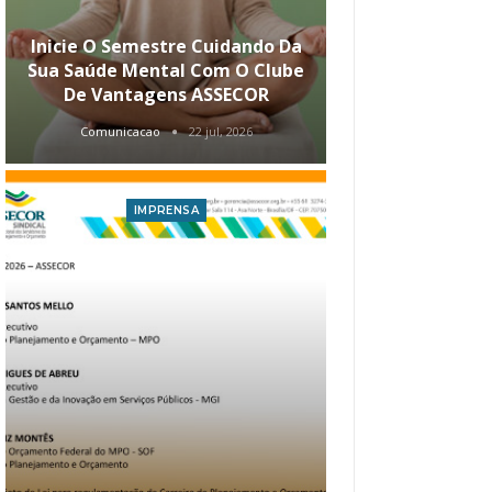
Inicie O Semestre Cuidando Da
ASSECOR Apr
Sua Saúde Mental Com O Clube
Carreira Ao
De Vantagens ASSECOR
Comunicacao
22 jul, 2026
Comunica
IMPRENSA
I
Atualização