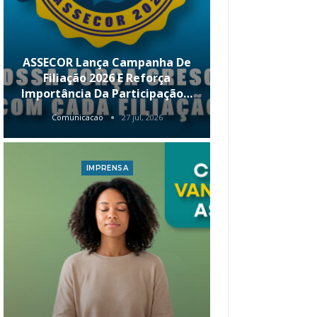
ASSECOR Lança Campanha De
É Hoje! Par
Filiação 2026 E Reforça
Da ASSECOR 
Importância Da Participação…
Renda 
Comunicacao
27 jul, 2026
Comunica
IMPRENSA
I