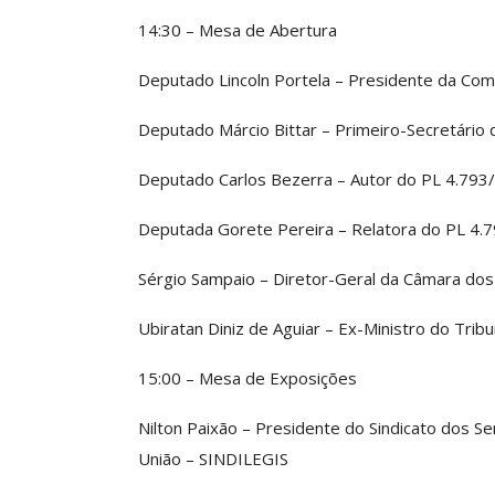
ASSECOR Acompanh
14:30 – Mesa de Abertura
Da Mesa Nacio
Negociação Perm
Deputado Lincoln Portela – Presidente da Comi
Reforça
Deputado Márcio Bittar – Primeiro-Secretári
Comunicacao
26 
Deputado Carlos Bezerra – Autor do PL 4.793
IMPRENSA
Deputada Gorete Pereira – Relatora do PL 4.
Sérgio Sampaio – Diretor-Geral da Câmara do
Ubiratan Diniz de Aguiar – Ex-Ministro do Tri
15:00 – Mesa de Exposições
Nilton Paixão – Presidente do Sindicato dos Se
União – SINDILEGIS