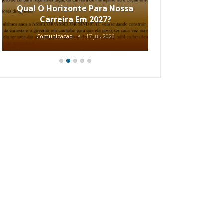
Qual O Horizonte Para Nossa
Coletiv
Carreira Em 2027?
80.2002.
Comunicacao
17 jul, 2026
Comunic