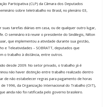
lação Participativa (CLP) da Câmara dos Deputados
eminário sobre teletrabalho no Brasil, no plenário 03,
os ASSECOR
Presidente Da ASSECOR
Escolas De
Participa De Debate Sobre A
 suas tarefas diárias em casa, ou de qualquer outro lugar,
ndições…
Unificação Das Carreiras Do…
 O seminário irá reunir o presidente do Sindilegis, Nilton
jun, 2026
Comunicacao
5 ago, 2026
uiar, que implementou a atividade durante sua gestão,
balho e Teleatividades – SOBRATT, deputados que
 o trabalho à distância, entre outros.
IMPRENSA
ião desde 2009. No setor privado, o trabalho já é
nou não haver distinção entre trabalho realizado dentro
ar de não estabelecer regras para pagamento de horas
, de 1996, da Organização Internacional do Trabalho (OIT),
que ainda não foi ratificada pelo governo brasileiro.