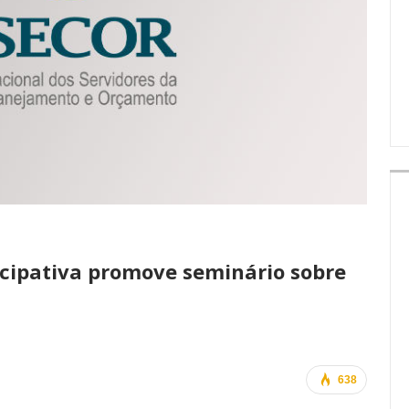
IMPRENSA
icipativa promove seminário sobre
638