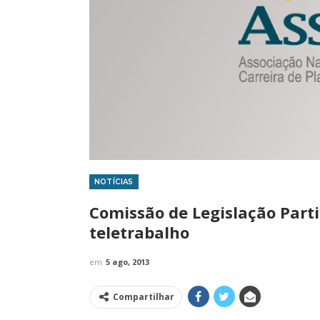
NOTÍCIAS
IMPRENSA
Comissão de Legislação Part
teletrabalho
em
5 ago, 2013
Compartilhar