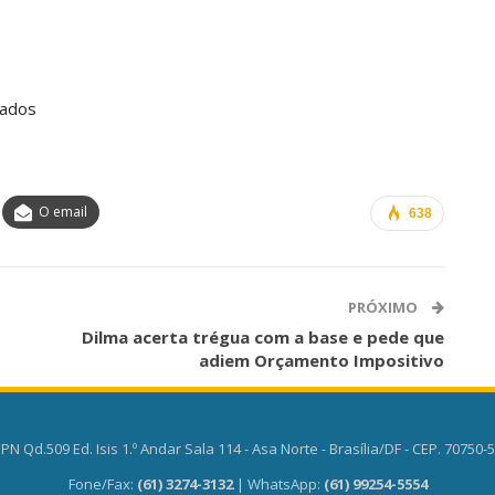
tados
O email
638
PRÓXIMO
Dilma acerta trégua com a base e pede que
adiem Orçamento Impositivo
PN Qd.509 Ed. Isis 1.º Andar Sala 114 - Asa Norte - Brasília/DF - CEP. 70750-
Fone/Fax:
(61) 3274-3132
| WhatsApp:
(61) 99254-5554