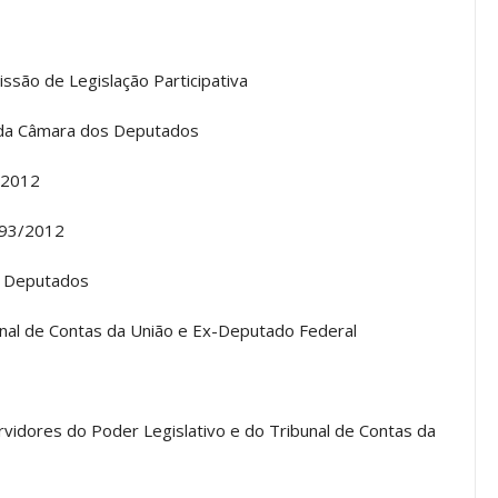
a Reunião
nal De
Categoria Unida Em Torno Dos
anente E
Valores Fundantes Da Ação
ssão de Legislação Participativa
…
Sindical
o da Câmara dos Deputados
jun, 2026
Comunicacao
29 jul, 2026
/2012
IMPRENSA
793/2012
s Deputados
bunal de Contas da União e Ex-Deputado Federal
rvidores do Poder Legislativo e do Tribunal de Contas da
Mais De Mil Procedimentos
Realizados No Primeiro