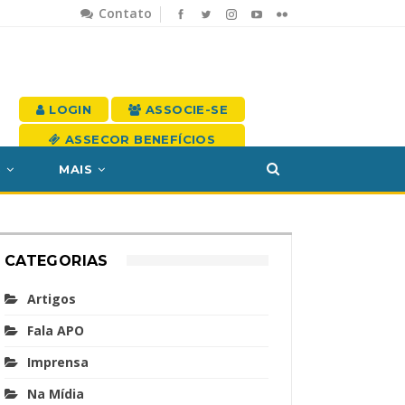
Contato
LOGIN
ASSOCIE-SE
ASSECOR BENEFÍCIOS
S
MAIS
CATEGORIAS
Artigos
Fala APO
Imprensa
Na Mídia