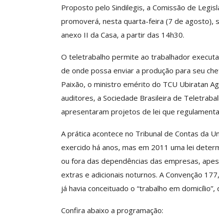
Proposto pelo Sindilegis, a Comissão de Legis
promoverá, nesta quarta-feira (7 de agosto), s
anexo II da Casa, a partir das 14h30.
Clube De Benefíci
Reúne Dezenas De 
O teletrabalho permite ao trabalhador executar
Idiomas Com Co
de onde possa enviar a produção para seu chefe.
Comunicacao
29 
Paixão, o ministro emérito do TCU Ubiratan Ag
auditores, a Sociedade Brasileira de Teletra
apresentaram projetos de lei que regulamentam
IMPRENSA
A prática acontece no Tribunal de Contas da Un
exercido há anos, mas em 2011 uma lei determi
ou fora das dependências das empresas, apes
extras e adicionais noturnos. A Convenção 177
já havia conceituado o “trabalho em domicílio”, 
Confira abaixo a programação: