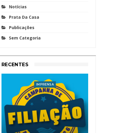
Notícias
Prata Da Casa
Publicações
Sem Categoria
RECENTES
IMPRENSA
I