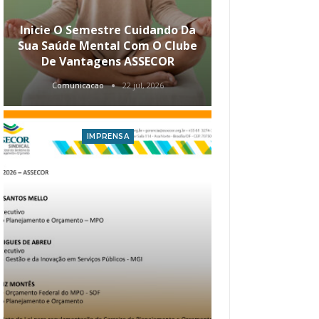
Inicie O Semestre Cuidando Da
ASSECOR Apr
Sua Saúde Mental Com O Clube
Carreira Ao
De Vantagens ASSECOR
Comunicacao
22 jul, 2026
Comunica
IMPRENSA
I
Atualização