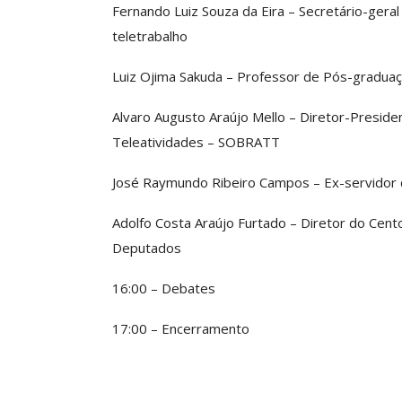
Fernando Luiz Souza da Eira – Secretário-gera
O Futuro Da Nossa 
Debate
teletrabalho
Comunicacao
23 
Luiz Ojima Sakuda – Professor de Pós-graduaç
Alvaro Augusto Araújo Mello – Diretor-Preside
Teleatividades – SOBRATT
José Raymundo Ribeiro Campos – Ex-servidor d
Adolfo Costa Araújo Furtado – Diretor do Ce
Deputados
16:00 – Debates
17:00 – Encerramento