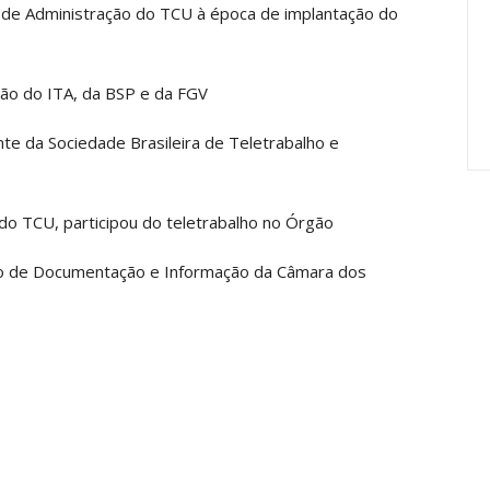
l de Administração do TCU à época de implantação do
Carreira Em
Semestre Mostram A
Importância…
jun, 2026
Comunicacao
28 jul, 2026
ão do ITA, da BSP e da FGV
nte da Sociedade Brasileira de Teletrabalho e
o TCU, participou do teletrabalho no Órgão
nto de Documentação e Informação da Câmara dos