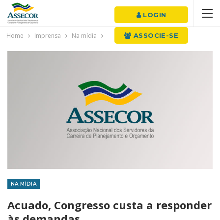
LOGIN
Home
Imprensa
Na mídia
ASSOCIE-SE
NA MÍDIA
Acuado, Congresso custa a responder
às demandas