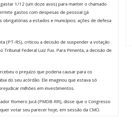
 gastar 1/12 (um doze avos) para manter o chamado
anente E
Valores Fundantes Da Ação
…
Sindical
ermite gastos com despesas de pessoal (já
as obrigatórias a estados e municípios; ações de defesa
jun, 2026
Comunicacao
29 jul, 2026
a (PT-RS), criticou a decisão de suspender a votação
 Tribunal Federal Luiz Fux. Para Pimenta, a decisão de
rcebeu o prejuízo que poderia causar para os
úbia do seu acórdão. Ele imaginou que estava só
prejudicar milhões em investimentos.
enador Romero Jucá (PMDB-RR), disse que o Congresso
e quer votar seu parecer hoje, em sessão da CMO.