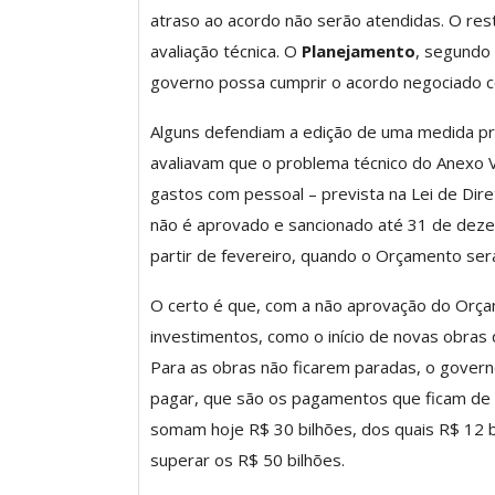
atraso ao acordo não serão atendidas. O res
Clube De Benefíci
avaliação técnica. O
Planejamento
, segundo 
Reúne Dezenas De 
governo possa cumprir o acordo negociado co
Idiomas Com Co
Alguns defendiam a edição de uma medida pr
Comunicacao
29 
avaliavam que o problema técnico do Anexo 
gastos com pessoal – prevista na Lei de Di
IMPRENSA
não é aprovado e sancionado até 31 de dezem
partir de fevereiro, quando o Orçamento ser
O certo é que, com a não aprovação do Orçam
investimentos, como o início de novas obras
Para as obras não ficarem paradas, o gover
pagar, que são os pagamentos que ficam de 
somam hoje R$ 30 bilhões, dos quais R$ 12 
superar os R$ 50 bilhões.
ASSECOR Acompanh
Da Mesa Nacio