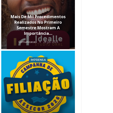
Mais De Mil Procedimentos
Realizados No Primeiro
Semestre Mostram A
Qual O Hori
Importância…
Carre
Comunicacao
28 jul, 2026
Comunica
IMPRENSA
I