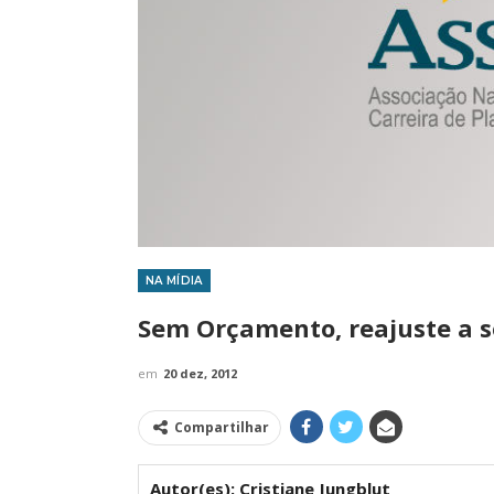
NA MÍDIA
IMPRENSA
Sem Orçamento, reajuste a s
em
20 dez, 2012
Compartilhar
Autor(es): Cristiane Jungblut