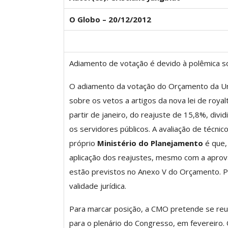
O Globo – 20/12/2012
ASSECOR Promove 
“Como Criar Múltip
Adiamento de votação é devido à polêmica so
De Renda S
Comunicacao
30 
O adiamento da votação do Orçamento da Uni
sobre os vetos a artigos da nova lei de roy
partir de janeiro, do reajuste de 15,8%, divi
IMPRENSA
os servidores públicos. A avaliação de técn
próprio
Ministério do
Planejamento
é que,
aplicação dos reajustes, mesmo com a aprova
estão previstos no Anexo V do Orçamento. P
validade jurídica.
Para marcar posição, a CMO pretende se reu
para o plenário do Congresso, em fevereiro.