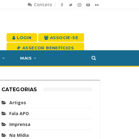
Contato
LOGIN
ASSOCIE-SE
ASSECOR BENEFÍCIOS
S
MAIS
CATEGORIAS
Artigos
Fala APO
Imprensa
Na Mídia