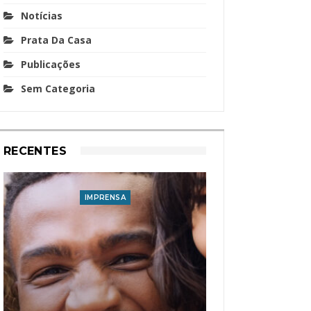
Notícias
Prata Da Casa
Publicações
Sem Categoria
RECENTES
IMPRENSA
I