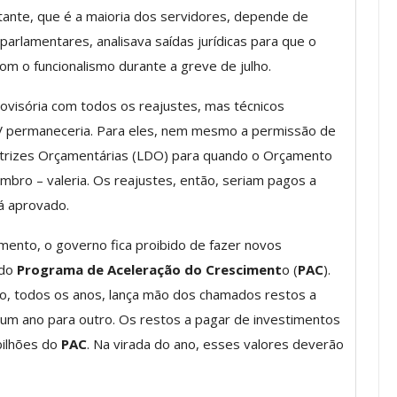
tante, que é a maioria dos servidores, depende de
os ASSECOR
Presidente Da ASSECOR
parlamentares, analisava saídas jurídicas para que o
Escolas De
Participa De Debate Sobre A
m o funcionalismo durante a greve de julho.
ndições…
Unificação Das Carreiras Do…
ovisória com todos os reajustes, mas técnicos
jun, 2026
Comunicacao
5 ago, 2026
V permaneceria. Para eles, nem mesmo a permissão de
retrizes Orçamentárias (LDO) para quando o Orçamento
IMPRENSA
bro – valeria. Os reajustes, então, seriam pagos a
á aprovado.
ento, o governo fica proibido de fazer novos
 do
Programa de Aceleração do Cresciment
o (
PAC
).
no, todos os anos, lança mão dos chamados restos a
um ano para outro. Os restos a pagar de investimentos
bilhões do
PAC
. Na virada do ano, esses valores deverão
a Reunião
nal De
Categoria Unida Em Torno Dos