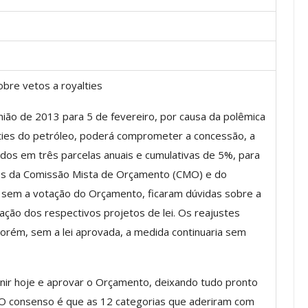
Palestra
ASSECOR Promove Oficina De
las Fontes
Pintura Em Taça Para
bre vetos a royalties
em…
Associados
jun, 2026
Comunicacao
7 ago, 2026
ão de 2013 para 5 de fevereiro, por causa da polêmica
alties do petróleo, poderá comprometer a concessão, a
didos em três parcelas anuais e cumulativas de 5%, para
IMPRENSA
icos da Comissão Mista de Orçamento (CMO) e do
 sem a votação do Orçamento, ficaram dúvidas sobre a
ção dos respectivos projetos de lei. Os reajustes
orém, sem a lei aprovada, a medida continuaria sem
nir hoje e aprovar o Orçamento, deixando tudo pronto
 O consenso é que as 12 categorias que aderiram com