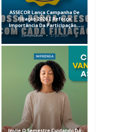
ASSECOR Lança Campanha De
É Hoje! Par
Filiação 2026 E Reforça
Da ASSECOR 
Importância Da Participação…
Renda 
Comunicacao
27 jul, 2026
Comunica
IMPRENSA
I
Inicie O Semestre Cuidando Da
ASSECOR Apr