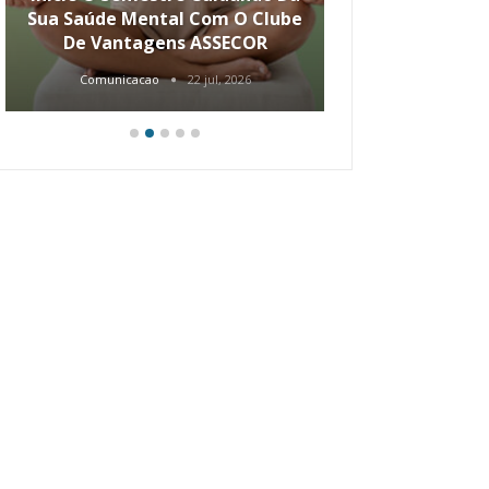
Sua Saúde Mental Com O Clube
Carreira Ao
De Vantagens ASSECOR
Comunicacao
22 jul, 2026
Comunica