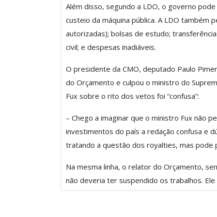
Além disso, segundo a LDO, o governo pode
Negociação Perm
Reforça
custeio da máquina pública. A LDO também p
autorizadas); bolsas de estudo; transferênci
Comunicacao
26 
civil; e despesas inadiáveis.
O presidente da CMO, deputado Paulo Piment
do Orçamento e culpou o ministro do Supremo
Fux sobre o rito dos vetos foi “confusa”:
– Chego a imaginar que o ministro Fux não pe
investimentos do país a redação confusa e d
tratando a questão dos royalties, mas pode 
Na mesma linha, o relator do Orçamento, s
não deveria ter suspendido os trabalhos. El