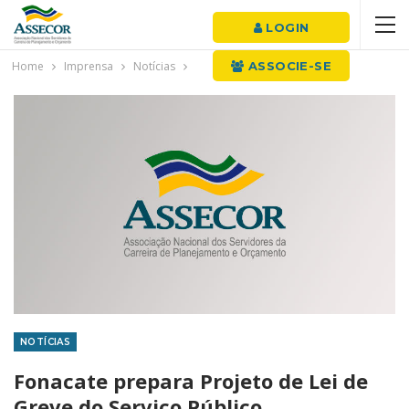
LOGIN
Home
Imprensa
Notícias
ASSOCIE-SE
NOTÍCIAS
Fonacate prepara Projeto de Lei de
Greve do Serviço Público