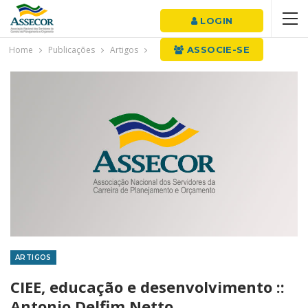
LOGIN
Home
Publicações
Artigos
ASSOCIE-SE
ARTIGOS
CIEE, educação e desenvolvimento ::
Antonio Delfim Netto