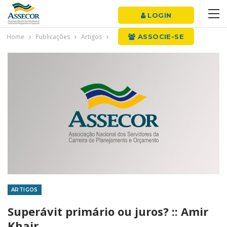
LOGIN
Home
Publicações
Artigos
ASSOCIE-SE
ARTIGOS
Superávit primário ou juros? :: Amir
Khair