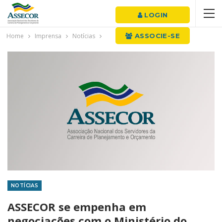
LOGIN
Home
Imprensa
Notícias
ASSOCIE-SE
NOTÍCIAS
ASSECOR se empenha em
negociações com o Ministério do