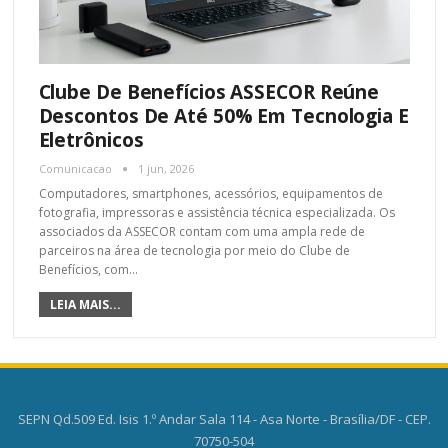
Clube De Benefícios ASSECOR Reúne
Descontos De Até 50% Em Tecnologia E
Eletrônicos
Comunicacao
1 jun, 2026
Computadores, smartphones, acessórios, equipamentos de
fotografia, impressoras e assistência técnica especializada. Os
associados da ASSECOR contam com uma ampla rede de
parceiros na área de tecnologia por meio do Clube de
Benefícios, com
…
LEIA MAIS...
SEPN Qd.509 Ed. Isis 1.º Andar Sala 114 - Asa Norte - Brasília/DF - CEP.
70750-504