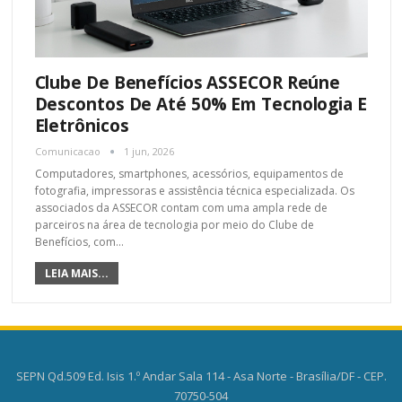
Clube De Benefícios ASSECOR Reúne
Descontos De Até 50% Em Tecnologia E
Eletrônicos
Comunicacao
1 jun, 2026
Computadores, smartphones, acessórios, equipamentos de
fotografia, impressoras e assistência técnica especializada. Os
associados da ASSECOR contam com uma ampla rede de
parceiros na área de tecnologia por meio do Clube de
Benefícios, com
…
LEIA MAIS...
SEPN Qd.509 Ed. Isis 1.º Andar Sala 114 - Asa Norte - Brasília/DF - CEP.
70750-504