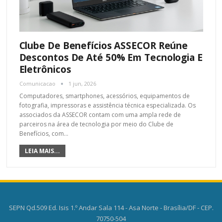
Clube De Benefícios ASSECOR Reúne
Descontos De Até 50% Em Tecnologia E
Eletrônicos
Comunicacao
1 jun, 2026
Computadores, smartphones, acessórios, equipamentos de
fotografia, impressoras e assistência técnica especializada. Os
associados da ASSECOR contam com uma ampla rede de
parceiros na área de tecnologia por meio do Clube de
Benefícios, com
…
LEIA MAIS...
SEPN Qd.509 Ed. Isis 1.º Andar Sala 114 - Asa Norte - Brasília/DF - CEP.
70750-504