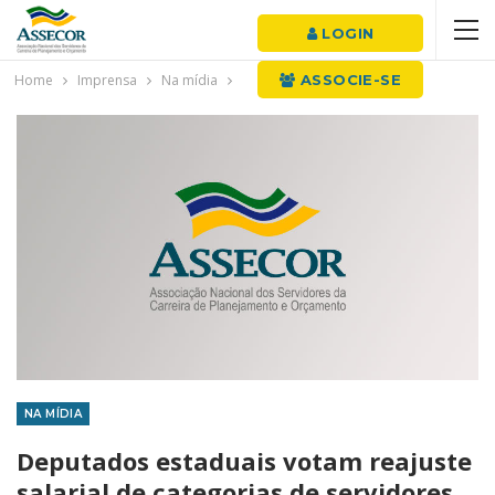
LOGIN
Home
Imprensa
Na mídia
ASSOCIE-SE
NA MÍDIA
Deputados estaduais votam reajuste
salarial de categorias de servidores