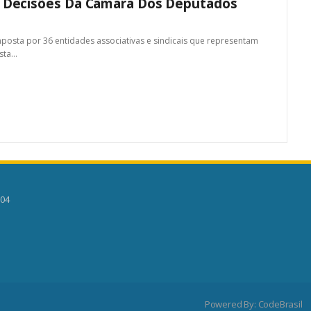
 Decisões Da Câmara Dos Deputados
osta por 36 entidades associativas e sindicais que representam
esta…
504
Powered By:
CodeBrasil