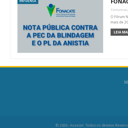
FONAC
IMPRENSA
Comunica
O Fórum Na
mais de 20
LEIA MAI
SE
© 2026 - Assecor. Todos os direitos Reserv