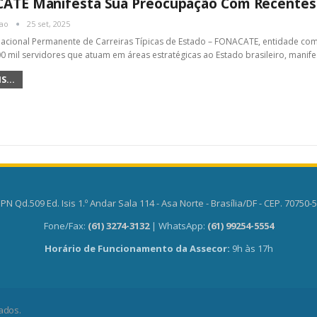
ATE Manifesta Sua Preocupação Com Recentes
cao
25 set, 2025
cional Permanente de Carreiras Típicas de Estado – FONACATE, entidade comp
0 mil servidores que atuam em áreas estratégicas ao Estado brasileiro, manif
S...
PN Qd.509 Ed. Isis 1.º Andar Sala 114 - Asa Norte - Brasília/DF - CEP. 70750-
Fone/Fax:
(61) 3274-3132
| WhatsApp:
(61) 99254-5554
Horário de Funcionamento da Assecor:
9h às 17h
ados.