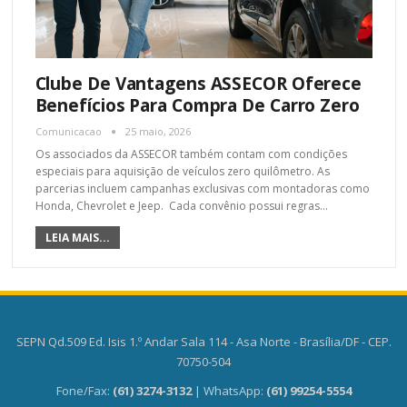
Clube De Vantagens ASSECOR Oferece
Benefícios Para Compra De Carro Zero
Comunicacao
25 maio, 2026
Os associados da ASSECOR também contam com condições
especiais para aquisição de veículos zero quilômetro. As
parcerias incluem campanhas exclusivas com montadoras como
Honda, Chevrolet e Jeep. Cada convênio possui regras
…
LEIA MAIS...
SEPN Qd.509 Ed. Isis 1.º Andar Sala 114 - Asa Norte - Brasília/DF - CEP.
70750-504
Fone/Fax:
(61) 3274-3132
| WhatsApp:
(61) 99254-5554