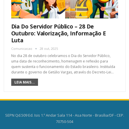
Dia Do Servidor Público – 28 De
Outubro: Valorização, Informação E
Luta
Comunicacao
28 out, 2025
No dia 28 de outubro celebramos o Dia do Servidor Público,
uma data de reconhecimento, homenagem e reflexão para
quem sustenta o funcionamento do Estado brasileiro. Instituída
durante o governo de Getúlio Vargas, através do Decreto-Lei
…
LEIA MAIS...
SEPN Qd.509 Ed. Isis 1.º Andar Sala 114 - Asa Norte - Brasília/DF - CEP.
70750-504