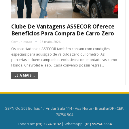
Clube De Vantagens ASSECOR Oferece
Benefícios Para Compra De Carro Zero
Comunicacao
25 maio, 2026
Os associados da ASSECOR também contam com condições
especiais para aquisição de veículos zero quilômetro. As
parcerias incluem campanhas exclusivas com montadoras como
Honda, Chevrolet e Jeep. Cada convênio possui regras
…
LEIA MAIS...
SEPN Qd.509 Ed. Isis 1.º Andar Sala 114 - Asa Norte - Brasília/DF - CEP.
70750-504
Fone/Fax:
(61) 3274-3132
| WhatsApp:
(61) 99254-5554