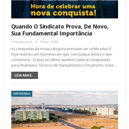
Quando O Sindicato Prova, De Novo,
Sua Fundamental Importância
Comunicacao
15 abr, 2026
As conquistas da nossa categoria precisam ser celebradas. E
hoje vivemos um momento em que, com justiça, temos o que
comemorar. Graças ao último aumento salarial conquistado
para Analistas e Técnicos de Planejamento e Orçamento, toda
…
LEIA MAIS...
IMPRENSA