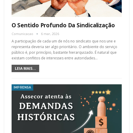
O Sentido Profundo Da Sindicalização
Comunicacao
6 mar, 2026
A participação de cada um de nós no sindicato que nos une e
representa deveria ser algo prioritário. O ambiente do serviço
público é, por princípio, bastante hierarquizado. É natural que
existam conflitos de interesses entre autoridades
…
LEIA MAIS...
IMPRENSA