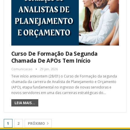
Curso De Formação Da Segunda
Chamada De APOs Tem Início
Comunicacao
29 jan, 2026
Teve início anteontem (28/01) o Curso de Formação da segunda
chamada da carreira de Analista de Planejamento e Orçamento
(APO), etapa fundamental no ingresso de novas servidoras e
novos servidores em uma das carreiras estratégicas do
…
LEIA MAIS...
1
2
PRÓXIMO