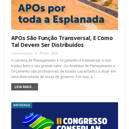
APOs São Função Transversal, E Como
Tal Devem Ser Distribuídos
Comunicacao
10 abr, 2026
A carreira de Planejamento e Orçamento é transversal, e isso
traduz bem o seu grande valor. Os Analistas de Planejamento e
Orçamento são profissionais de Estado capacitados a atuar em
uma diversidade de áreas de governo. Por isso, é
…
LEIA MAIS...
IMPRENSA