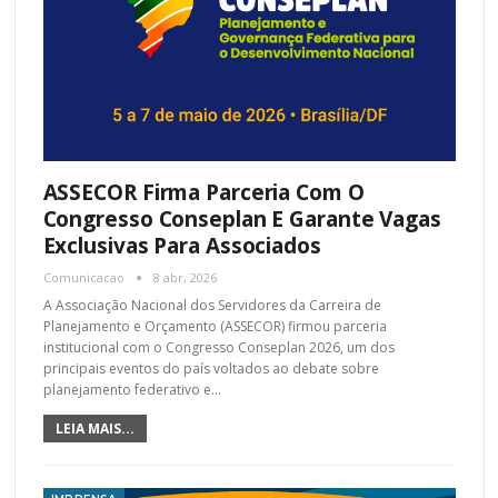
ASSECOR Firma Parceria Com O
Congresso Conseplan E Garante Vagas
Exclusivas Para Associados
Comunicacao
8 abr, 2026
A Associação Nacional dos Servidores da Carreira de
Planejamento e Orçamento (ASSECOR) firmou parceria
institucional com o Congresso Conseplan 2026, um dos
principais eventos do país voltados ao debate sobre
planejamento federativo e
…
LEIA MAIS...