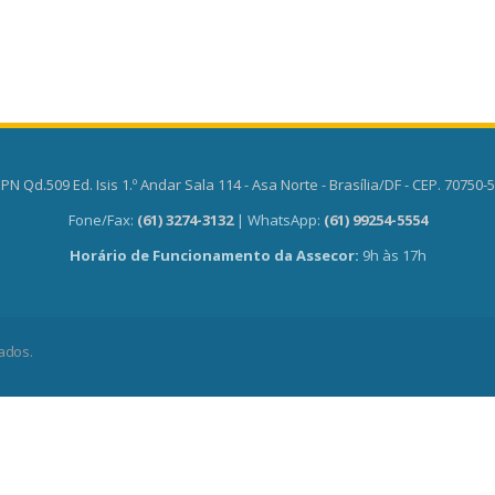
PN Qd.509 Ed. Isis 1.º Andar Sala 114 - Asa Norte - Brasília/DF - CEP. 70750-
Fone/Fax:
(61) 3274-3132
| WhatsApp:
(61) 99254-5554
Horário de Funcionamento da Assecor:
9h às 17h
ados.