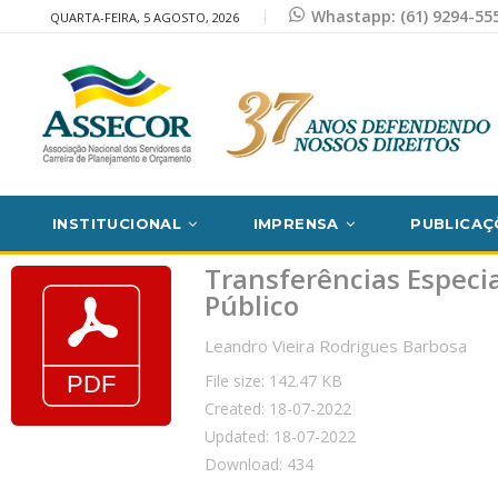
Whastapp: (61) 9294-55
QUARTA-FEIRA, 5 AGOSTO, 2026
INSTITUCIONAL
IMPRENSA
PUBLICAÇ
Transferências Especia
Público
Leandro Vieira Rodrigues Barbosa
File size: 142.47 KB
Created: 18-07-2022
Updated: 18-07-2022
Download: 434