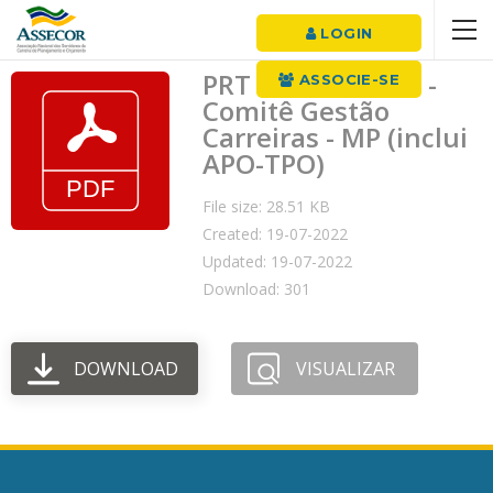
LOGIN
PRT MP 135/2016 -
ASSOCIE-SE
Comitê Gestão
Carreiras - MP (inclui
APO-TPO)
File size: 28.51 KB
Created: 19-07-2022
Updated: 19-07-2022
Download: 301
DOWNLOAD
VISUALIZAR