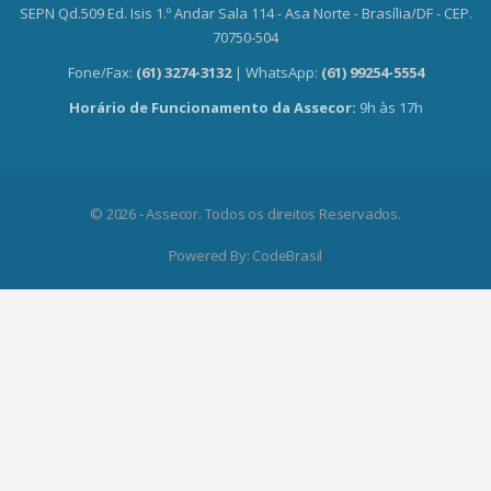
SEPN Qd.509 Ed. Isis 1.º Andar Sala 114 - Asa Norte - Brasília/DF - CEP.
70750-504
Fone/Fax:
(61) 3274-3132
| WhatsApp:
(61) 99254-5554
Horário de Funcionamento da Assecor:
9h às 17h
© 2026 - Assecor. Todos os direitos Reservados.
Powered By:
CodeBrasil