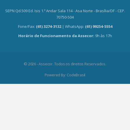
SEPN Qd.509 Ed. Isis 1.º Andar Sala 114 - Asa Norte - Brasília/DF - CEP.
70750-504
Fone/Fax:
(61) 3274-3132
| WhatsApp:
(61) 99254-5554
Horário de Funcionamento da Assecor:
9h às 17h
© 2026 - Assecor. Todos os direitos Reservados.
Powered By:
CodeBrasil