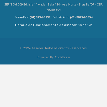
SEPN Qd.509 Ed. Isis 1.º Andar Sala 114 - Asa Norte - Brasília/DF - CEP.
70750-504
Fone/Fax:
(61) 3274-3132
| WhatsApp:
(61) 99254-5554
Horário de Funcionamento da Assecor:
9h às 17h
© 2026 - Assecor. Todos os direitos Reservados.
Powered By:
CodeBrasil