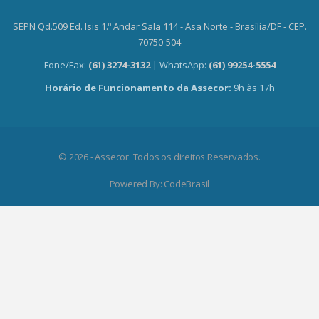
SEPN Qd.509 Ed. Isis 1.º Andar Sala 114 - Asa Norte - Brasília/DF - CEP.
70750-504
Fone/Fax:
(61) 3274-3132
| WhatsApp:
(61) 99254-5554
Horário de Funcionamento da Assecor:
9h às 17h
© 2026 - Assecor. Todos os direitos Reservados.
Powered By:
CodeBrasil